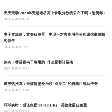
天天滚动:2023年无锡堰桥高中录取分数线公布了吗（附历年）
2023-06-28 19:09:50
妻子卖凉皮，丈夫贩鸡蛋—中卫一对夫妻用辛劳和诚信赢得顾
客信任
2023-06-28 18:14:57
热点！替诺福韦干嘛用的_什么是替诺福韦
2023-06-28 17:47:31
世界热推荐：圣彼得堡爱乐以“双拉二”经典曲目续写传奇
2023-06-28 17:32:09
环球实时：盛诺集团(01418.HK)：吴德龙辞任独董
2023-06-28 16:55:12