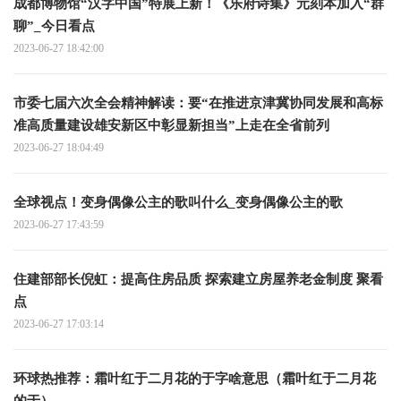
成都博物馆“汉字中国”特展上新！《乐府诗集》元刻本加入“群
聊”_今日看点
2023-06-27 18:42:00
市委七届六次全会精神解读：要“在推进京津冀协同发展和高标
准高质量建设雄安新区中彰显新担当”上走在全省前列
2023-06-27 18:04:49
全球视点！变身偶像公主的歌叫什么_变身偶像公主的歌
2023-06-27 17:43:59
住建部部长倪虹：提高住房品质 探索建立房屋养老金制度 聚看
点
2023-06-27 17:03:14
环球热推荐：霜叶红于二月花的于字啥意思（霜叶红于二月花
的于）