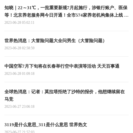
知晓｜22～31℃，一批重要新规7月起施行，涉银行账户、医保
等！北京养老服务网今日开通！全市574家养老机构集体上线 全
球实时
2023-06-28 05:02:11
世界热消息：大冒险问题大全问男生（大冒险问题）
2023-06-28 02:58:59
中国空军7月下旬将在长春举行空中表演等活动 天天百事通
2023-06-28 01:09:18
全球热消息：记者：莫拉塔拒绝了沙特的报价，他想继续留在
马竞
2023-06-27 23:06:18
3119是什么意思_311是什么意思 世界热文
2023-06-27 21:57:03