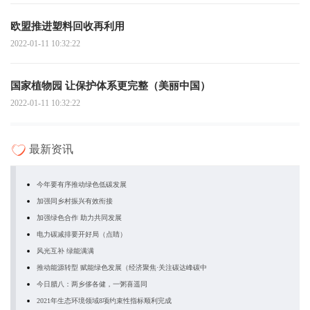
欧盟推进塑料回收再利用
2022-01-11 10:32:22
国家植物园 让保护体系更完整（美丽中国）
2022-01-11 10:32:22
最新资讯
今年要有序推动绿色低碳发展
加强同乡村振兴有效衔接
加强绿色合作 助力共同发展
电力碳减排要开好局（点睛）
风光互补 绿能满满
推动能源转型 赋能绿色发展（经济聚焦·关注碳达峰碳中
今日腊八：两乡侈各健，一粥喜遥同
2021年生态环境领域8项约束性指标顺利完成