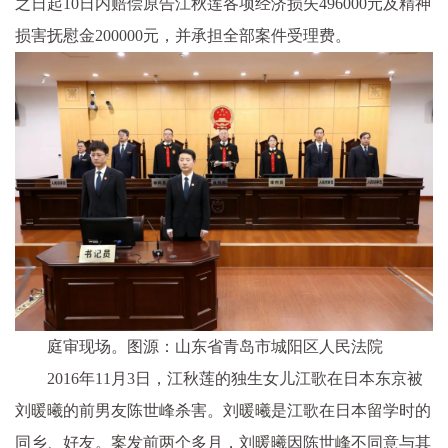
之日起10日内赔偿原告江秋莲各项经济损失496000元及精神
损害抚慰金200000元，并承担全部案件受理费。
庭审现场。图源：山东省青岛市城阳区人民法院
2016年11月3日，江秋莲的独生女儿江歌在日本东京被
刘暖曦的前男友陈世峰杀害。刘暖曦是江歌在日本留学时的
同乡、好友。案发前两个多月，刘暖曦因陈世峰不同意与其