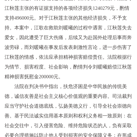
江秋莲主张的有证据支持的各项经济损失1240279元，酌情
支持496000元。对于江秋莲主张的其他经济损失，不予支
持。本案中，江歌在救助刘暖曦的过程中遇害，江秋莲失去
爱女，因此遭受了巨大伤痛，后续又为赴国外处理后事而奔
波劳碌，而刘暖曦在事发后发表刺激性言论，进一步伤害了
江秋莲的情感，依法应承担精神损害赔偿责任。法院根据行
为情节、损害程度、社会影响，酌情判令刘暖曦赔偿江秋莲
精神损害抚慰金200000元。
法院在判决书中指出，扶危济困是中华民族的传统美
德，诚信友善是社会主义核心价值观的重要内容。司法裁判
应当守护社会道德底线，弘扬美德义行，引导全社会崇德向
善。基于民法诚实信用基本原则和权利义务相一致原则：在
社会交往中，引入侵害危险、维持危险状态的人，负有采取
必要合理措施以防止他人受到损害的安全保障义务；在形成