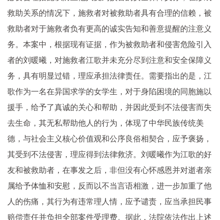
救助关系的情况下，施救者对被救助者具有合理的信赖，被
救助者对于施救者负有更高的诚实告知和善意提醒的注意义
务。本案中，根据现有证据，作为被救助者和侵害危险引入
者的刘暖曦，对施救者江歌并未充分尽到注意和安全保障义
务，具有明显过错，理应承担法律责任。需要指出的是，江
歌作为一名在异国求学的女学生，对于身陷困境的同胞施以
援手，给予了真诚的关心和帮助，并因此受到不法侵害而失
去生命，其无私帮助他人的行为，体现了中华民族传统美
德，与社会主义核心价值观和公序良俗相契合，应予褒扬，
其受到不法侵害，理应得到法律救济。刘暖曦作为江歌的好
友和被救助者，在事发之后，非但没有心怀感恩并对逝者亲
属给予体恤和安慰，反而以不当言语相激，进一步加重了他
人的伤痛，其行为有违常理人情，应予谴责，应当承担民事
赔偿责任并负担全部案件受理费。据此，法院依法作出上述