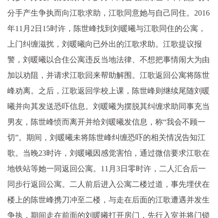
分手产生争执而向江歌求助，江歌同意她与自己同住。2016
年11月2日15时许，陈世峰找到刘暖曦与江歌同住的公寓，
上门纠缠滋扰，刘暖曦向已外出的江歌求助。江歌提议报
警，刘暖曦以合住公寓违反当地法律、不想把事情闹大为由
加以劝阻，并请求江歌回来帮助解围。江歌返回公寓将陈世
峰劝离。之后，江歌返回学校上课，陈世峰则继续尾随刘暖
曦并向其发送恐吓信息。刘暖曦为摆脱其纠缠求助同事充当
男友，陈世峰愤而离开并给刘暖曦发信息，称“我会不顾一
切”。期间，刘暖曦未将陈世峰纠缠恐吓的相关情况告知江
歌。当晚23时许，刘暖曦因感觉害怕，通过微信要求江歌在
地铁站等她一同返回公寓。11月3日零时许，二人汇合后一
同步行返回公寓。二人前后进入公寓二楼过道，事先埋伏在
楼上的陈世峰携刀冲至二楼，与走在后面的江歌遭遇并发生
争执，期间走在前面的刘暖曦打开房门，先行入室并将门锁