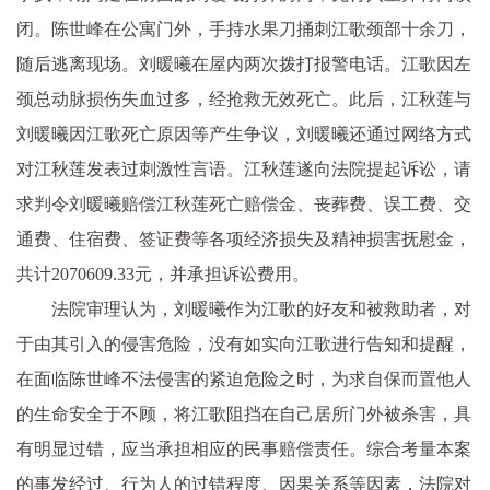
闭。陈世峰在公寓门外，手持水果刀捅刺江歌颈部十余刀，
随后逃离现场。刘暖曦在屋内两次拨打报警电话。江歌因左
颈总动脉损伤失血过多，经抢救无效死亡。此后，江秋莲与
刘暖曦因江歌死亡原因等产生争议，刘暖曦还通过网络方式
对江秋莲发表过刺激性言语。江秋莲遂向法院提起诉讼，请
求判令刘暖曦赔偿江秋莲死亡赔偿金、丧葬费、误工费、交
通费、住宿费、签证费等各项经济损失及精神损害抚慰金，
共计2070609.33元，并承担诉讼费用。
法院审理认为，刘暖曦作为江歌的好友和被救助者，对
于由其引入的侵害危险，没有如实向江歌进行告知和提醒，
在面临陈世峰不法侵害的紧迫危险之时，为求自保而置他人
的生命安全于不顾，将江歌阻挡在自己居所门外被杀害，具
有明显过错，应当承担相应的民事赔偿责任。综合考量本案
的事发经过、行为人的过错程度、因果关系等因素，法院对