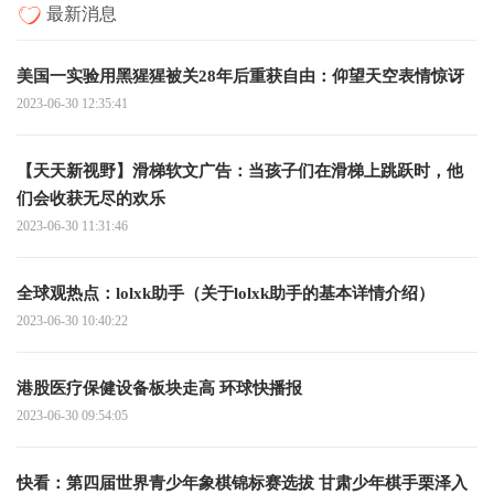
最新消息
美国一实验用黑猩猩被关28年后重获自由：仰望天空表情惊讶
2023-06-30 12:35:41
【天天新视野】滑梯软文广告：当孩子们在滑梯上跳跃时，他
们会收获无尽的欢乐
2023-06-30 11:31:46
全球观热点：lolxk助手（关于lolxk助手的基本详情介绍）
2023-06-30 10:40:22
港股医疗保健设备板块走高 环球快播报
2023-06-30 09:54:05
快看：第四届世界青少年象棋锦标赛选拔 甘肃少年棋手栗泽入