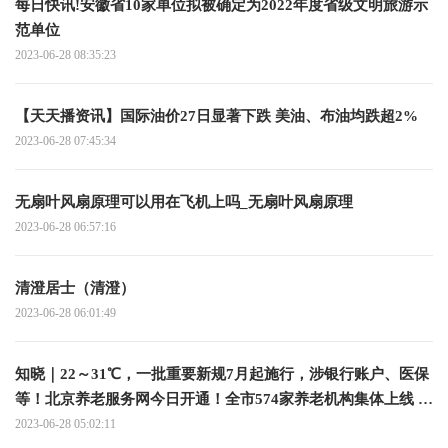
每日快讯!安徽省10家单位拟被确定为2022年度省级文明旅游示
范单位
2023-06-28 08:35:23
【天天播资讯】国际油价27日显著下跌 美油、布油均跌超2%
2023-06-28 07:45:34
无扇叶风扇原理可以用在飞机上吗_无扇叶风扇原理
2023-06-28 06:57:16
清澄居士（清澄）
2023-06-28 06:01:49
知晓｜22～31℃，一批重要新规7月起施行，涉银行账户、医保
等！北京养老服务网今日开通！全市574家养老机构集体上线 全
球实时
2023-06-28 05:02:11