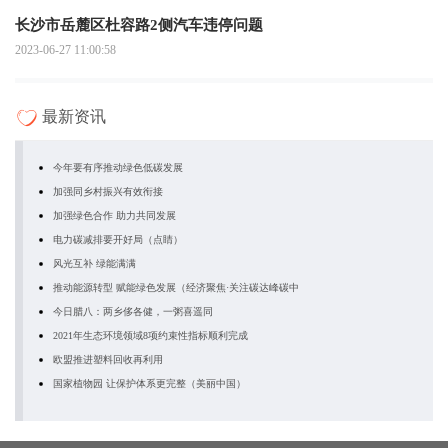
长沙市岳麓区杜容路2侧汽车违停问题
2023-06-27 11:00:58
最新资讯
今年要有序推动绿色低碳发展
加强同乡村振兴有效衔接
加强绿色合作 助力共同发展
电力碳减排要开好局（点睛）
风光互补 绿能满满
推动能源转型 赋能绿色发展（经济聚焦·关注碳达峰碳中
今日腊八：两乡侈各健，一粥喜遥同
2021年生态环境领域8项约束性指标顺利完成
欧盟推进塑料回收再利用
国家植物园 让保护体系更完整（美丽中国）