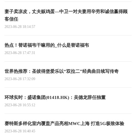
妻子卖凉皮，丈夫贩鸡蛋—中卫一对夫妻用辛劳和诚信赢得顾
客信任
2023-06-28 18:14:57
热点！替诺福韦干嘛用的_什么是替诺福韦
2023-06-28 17:47:31
世界热推荐：圣彼得堡爱乐以“双拉二”经典曲目续写传奇
2023-06-28 17:32:09
环球实时：盛诺集团(01418.HK)：吴德龙辞任独董
2023-06-28 16:55:12
赛特斯多样化室内覆盖产品亮相MWC上海 打造5G极致体验
2023-06-28 16:40:45