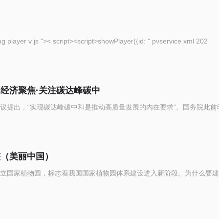
eople com cn img player v js ">< script><script>showPlayer({id: " pvservice xml 202
（经济聚焦·关注碳达峰碳中
议提出，“实现碳达峰碳中和是推动高质量发展的内在要求”。国务院此前
整（美丽中国）
立国家植物园，标志着我国国家植物园体系建设进入新阶段。为什么要建