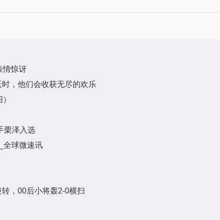
表情惊讶
跃时，他们会收获无尽的欢乐
绍）
手栗泽入选
_全球微速讯
转，00后小将轰2-0横扫