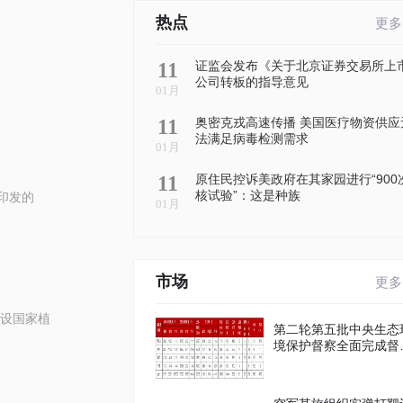
热点
更多
11
证监会发布《关于北京证券交易所上
公司转板的指导意见
01月
11
奥密克戎高速传播 美国医疗物资供应
法满足病毒检测需求
01月
11
原住民控诉美政府在其家园进行“900
核试验”：这是种族
印发的
01月
市场
更多
设国家植
第二轮第五批中央生态
境保护督察全面完成督
进驻工作