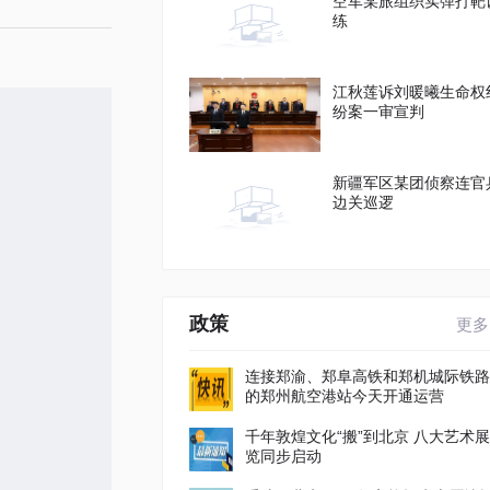
空军某旅组织实弹打靶
练
江秋莲诉刘暖曦生命权
纷案一审宣判
新疆军区某团侦察连官
边关巡逻
政策
更多
连接郑渝、郑阜高铁和郑机城际铁路
的郑州航空港站今天开通运营
千年敦煌文化“搬”到北京 八大艺术展
览同步启动