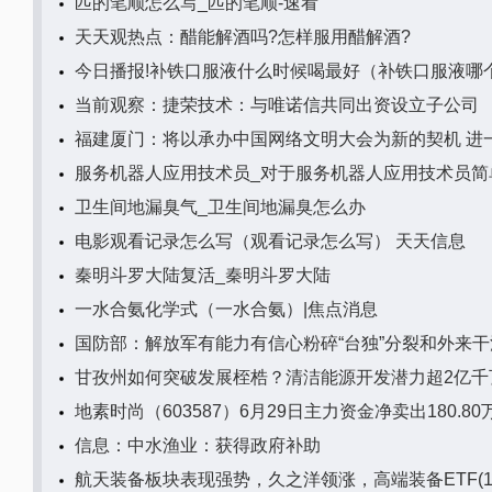
匹的笔顺怎么写_匹的笔顺-速看
天天观热点：醋能解酒吗?怎样服用醋解酒?
今日播报!补铁口服液什么时候喝最好（补铁口服液哪
当前观察：捷荣技术：与唯诺信共同出资设立子公司
福建厦门：将以承办中国网络文明大会为新的契机 进
服务机器人应用技术员_对于服务机器人应用技术员简
卫生间地漏臭气_卫生间地漏臭怎么办
电影观看记录怎么写（观看记录怎么写） 天天信息
秦明斗罗大陆复活_秦明斗罗大陆
一水合氨化学式（一水合氨）|焦点消息
国防部：解放军有能力有信心粉碎“台独”分裂和外来
甘孜州如何突破发展桎梏？清洁能源开发潜力超2亿千
地素时尚（603587）6月29日主力资金净卖出180.8
信息：中水渔业：获得政府补助
航天装备板块表现强势，久之洋领涨，高端装备ETF(159