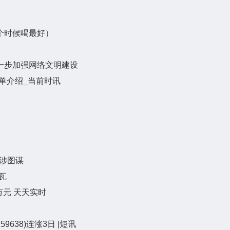
个时候喝最好）
一步加强网络文明建设
单介绍_当前时讯
干涉图谋
瓦
0万元 天天实时
638)连涨3日 |短讯