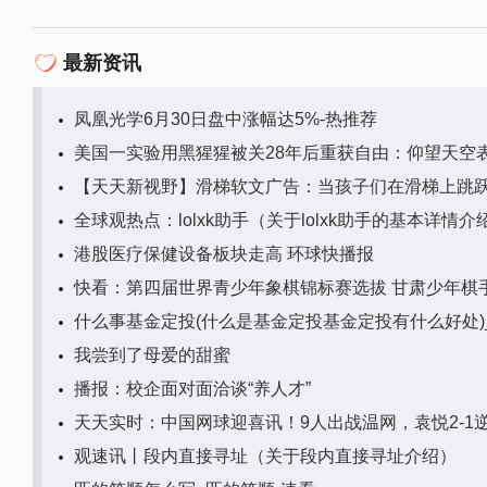
最新资讯
凤凰光学6月30日盘中涨幅达5%-热推荐
美国一实验用黑猩猩被关28年后重获自由：仰望天空
【天天新视野】滑梯软文广告：当孩子们在滑梯上跳
全球观热点：lolxk助手（关于lolxk助手的基本详情介
港股医疗保健设备板块走高 环球快播报
快看：第四届世界青少年象棋锦标赛选拔 甘肃少年棋
什么事基金定投(什么是基金定投基金定投有什么好处)
我尝到了母爱的甜蜜
播报：校企面对面洽谈“养人才”
天天实时：中国网球迎喜讯！9人出战温网，袁悦2-1逆
观速讯丨段内直接寻址（关于段内直接寻址介绍）