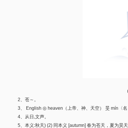
2、苍～。
3、 English ◎ heaven（上帝、神、天空） 旻 mín〈名
4、从日,文声。
5、本义:秋天) (2) 同本义 [autumn] 春为苍天，