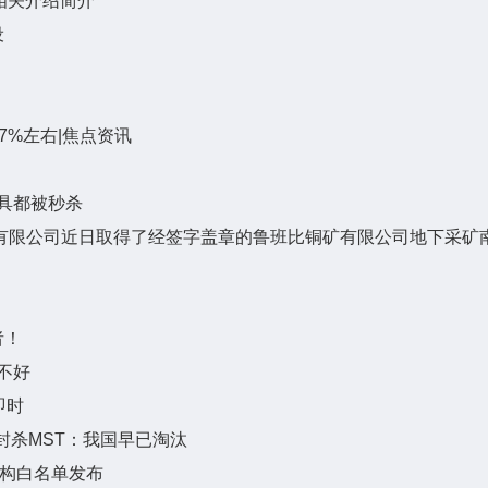
解决相关介绍简介
设
47%左右|焦点资讯
工具都被秒杀
者！
不好
即时
后封杀MST：我国早已淘汰
机构白名单发布