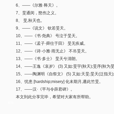
6、——《尔雅·释天》。
7、旻通闵，愍伤之义。
8、 旻,秋天也。
9、——《说文》 钦若旻天。
10、——《书·尧典》 号泣于旻天。
11、——《孟子·舜往于田》 旻无疾威。
12、——《诗·小雅·雨无止》 不吊旻天。
13、——《书·多士》 旻天兮清朗。
14、——王逸《哀岁》 (3) 又如:旻宇(秋天);旻序(秋为旻天
15、——陶渊明《自祭文》 (5) 又如:天旻;旻天(泛指天);旻
16、忧患 [hardship;misery] 化未期月,遘此竺旻。
17、——汉·《平与令薛君碑》。
本文到此分享完毕，希望对大家有所帮助。
标签：