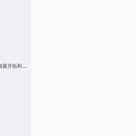
当前快报:金诚信：全资子公司金诚信矿业建设赞比亚有限公司近日取得了经签字盖章的鲁班比铜矿有限公司地下采矿南翼开拓和生产运营合同