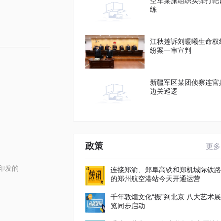
空军某旅组织实弹打靶
练
江秋莲诉刘暖曦生命权
纷案一审宣判
新疆军区某团侦察连官
边关巡逻
政策
更多
印发的
连接郑渝、郑阜高铁和郑机城际铁路
的郑州航空港站今天开通运营
千年敦煌文化“搬”到北京 八大艺术展
览同步启动