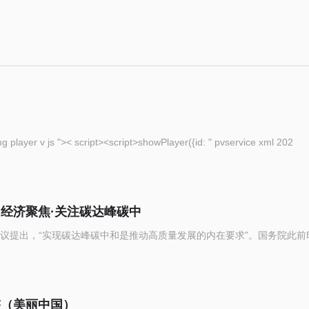
eople com cn img player v js ">< script><script>showPlayer({id: " pvservice xml 202
（经济聚焦·关注碳达峰碳中
议提出，“实现碳达峰碳中和是推动高质量发展的内在要求”。国务院此前
整（美丽中国）