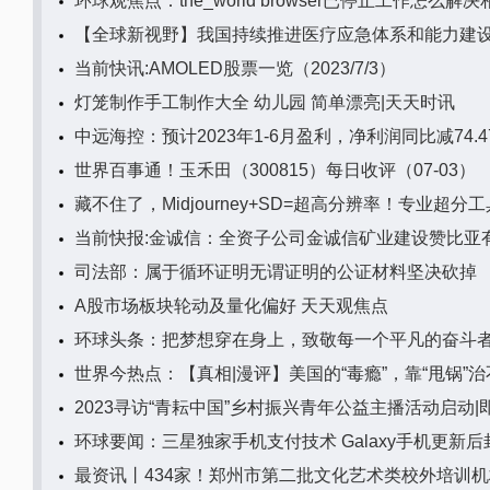
环球观焦点：the_world browser已停止工作怎么
【全球新视野】我国持续推进医疗应急体系和能力建
当前快讯:AMOLED股票一览（2023/7/3）
灯笼制作手工制作大全 幼儿园 简单漂亮|天天时讯
中远海控：预计2023年1-6月盈利，净利润同比减74.
世界百事通！玉禾田（300815）每日收评（07-03）
藏不住了，Midjourney+SD=超高分辨率！专业超分
司法部：属于循环证明无谓证明的公证材料坚决砍掉
A股市场板块轮动及量化偏好 天天观焦点
环球头条：把梦想穿在身上，致敬每一个平凡的奋斗
世界今热点：【真相|漫评】美国的“毒瘾”，靠“甩锅”治
2023寻访“青耘中国”乡村振兴青年公益主播活动启动|
环球要闻：三星独家手机支付技术 Galaxy手机更新
最资讯丨434家！郑州市第二批文化艺术类校外培训