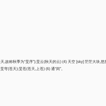
,故称秋季为“旻序”);旻云(秋天的云) (4) 天空 [sky] 茫茫大块
穹(苍天);旻苍(苍天,上苍) (6) 通“闵”。