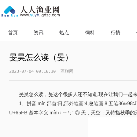
首页
资讯
热点
饲料
行情
旻昊怎么读（旻）
2023-07-04 09:16:30
互联网
旻昊怎么读，旻这个很多人还不知道,现在让我们一起
1、拼音:mín 部首:日,部外笔画:4,总笔画:8 五笔86&98:J
U+65FB 基本字义 mínㄇㄧㄣˊ ◎ 天，天空；又特指秋季