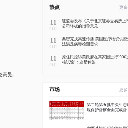
热点
更多
11
证监会发布《关于北京证券交易所上
公司转板的指导意见
01月
11
奥密克戎高速传播 美国医疗物资供应
法满足病毒检测需求
01月
11
原住民控诉美政府在其家园进行“900
核试验”：这是种族
01月
,悠悠高旻。
市场
更多
第二轮第五批中央生态
境保护督察全面完成督
进驻工作