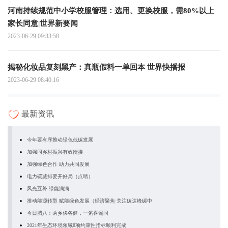
河南持续规范中小学校服管理：选用、更换校服，需80%以上
家长同意|世界新要闻
2023-06-29 09:33:58
揭秘化妆品复刻黑产：真瓶假料一单回本 世界快播报
2023-06-29 08:40:16
最新资讯
今年要有序推动绿色低碳发展
加强同乡村振兴有效衔接
加强绿色合作 助力共同发展
电力碳减排要开好局（点睛）
风光互补 绿能满满
推动能源转型 赋能绿色发展（经济聚焦·关注碳达峰碳中
今日腊八：两乡侈各健，一粥喜遥同
2021年生态环境领域8项约束性指标顺利完成