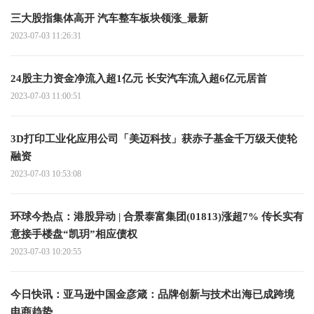
三大股指集体高开 汽车整车板块领涨_最新
2023-07-03 11:26:31
24股主力资金净流入超1亿元 长安汽车流入超6亿元居首
2023-07-03 11:00:51
3D打印工业化应用公司「美迈科技」获赤子基金千万级天使轮
融资
2023-07-03 10:53:08
环球今热点：港股异动 | 合景泰富集团(01813)涨超7% 传长实有
意接手楼盘“凯玥”相应债权
2023-07-03 10:20:55
今日快讯：亚马逊中国金彦箴：品牌创新与技术出海已成跨境
电商趋势