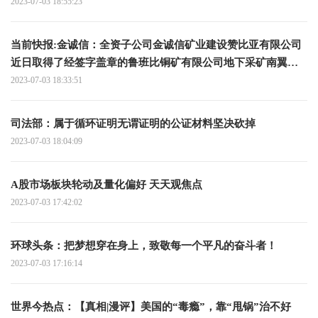
2023-07-03 18:55:23
当前快报:金诚信：全资子公司金诚信矿业建设赞比亚有限公司
近日取得了经签字盖章的鲁班比铜矿有限公司地下采矿南翼开
拓和生产运营合同
2023-07-03 18:33:51
司法部：属于循环证明无谓证明的公证材料坚决砍掉
2023-07-03 18:04:09
A股市场板块轮动及量化偏好 天天观焦点
2023-07-03 17:42:02
环球头条：把梦想穿在身上，致敬每一个平凡的奋斗者！
2023-07-03 17:16:14
世界今热点：【真相|漫评】美国的“毒瘾”，靠“甩锅”治不好