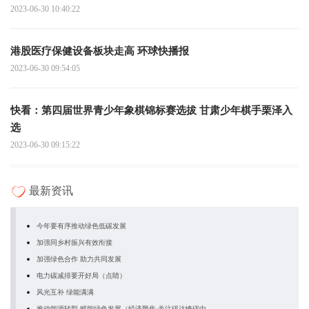
2023-06-30 10:40:22
港股医疗保健设备板块走高 环球快播报
2023-06-30 09:54:05
快看：第四届世界青少年象棋锦标赛选拔 甘肃少年棋手栗泽入
选
2023-06-30 09:15:22
最新资讯
今年要有序推动绿色低碳发展
加强同乡村振兴有效衔接
加强绿色合作 助力共同发展
电力碳减排要开好局（点睛）
风光互补 绿能满满
推动能源转型 赋能绿色发展（经济聚焦·关注碳达峰碳中