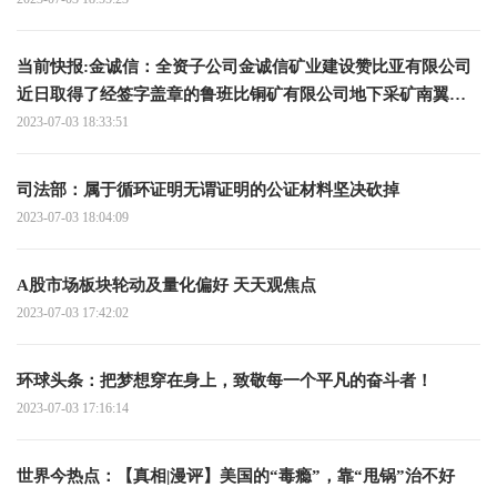
当前快报:金诚信：全资子公司金诚信矿业建设赞比亚有限公司
近日取得了经签字盖章的鲁班比铜矿有限公司地下采矿南翼开
拓和生产运营合同
2023-07-03 18:33:51
司法部：属于循环证明无谓证明的公证材料坚决砍掉
2023-07-03 18:04:09
A股市场板块轮动及量化偏好 天天观焦点
2023-07-03 17:42:02
环球头条：把梦想穿在身上，致敬每一个平凡的奋斗者！
2023-07-03 17:16:14
世界今热点：【真相|漫评】美国的“毒瘾”，靠“甩锅”治不好