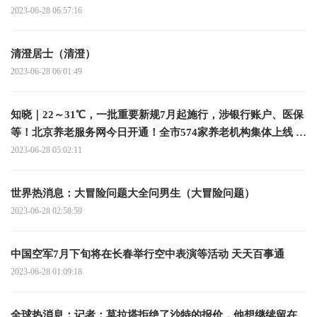
2023-06-28 06:57:16
清澄居士（清澄）
2023-06-28 06:01:49
知晓｜22～31℃，一批重要新规7月起施行，涉银行账户、医保
等！北京养老服务网今日开通！全市574家养老机构集体上线 全
球实时
2023-06-28 05:02:11
世界热消息：大冒险问题大全问男生（大冒险问题）
2023-06-28 02:58:59
中国空军7月下旬将在长春举行空中表演等活动 天天百事通
2023-06-28 01:09:18
全球热消息：记者：莫拉塔拒绝了沙特的报价，他想继续留在