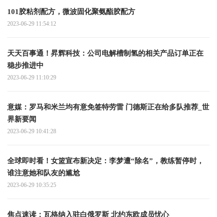
101胶粘剂配方，微波固化聚氨酯胶配方
2023-06-29 11:54:12
天天百事通！昇辉科技：公司电解槽制氢的相关产品订单正在
稳步推进中
2023-06-29 11:10:29
意媒：罗马和米兰均有意免签特劳雷 门德斯正在给多队推荐_世
界新要闻
2023-06-29 10:41:28
全球即时看！女篮宣布新决定：李梦遭“除名”，教练暂停时，
谁注意她和队友的尴尬
2023-06-29 10:35:25
焦点速读： 瓦格纳入驻白俄罗斯 北约东欧成员忧心