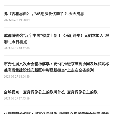
弹《古相思曲》，B站想演爱优腾了？-天天消息
2023-06-27 19:28:09
成都博物馆“汉字中国”特展上新！《乐府诗集》元刻本加入“群
聊”_今日看点
2023-06-27 18:42:00
市委七届六次全会精神解读：要“在推进京津冀协同发展和高标
准高质量建设雄安新区中彰显新担当”上走在全省前列
2023-06-27 18:04:49
全球视点！变身偶像公主的歌叫什么_变身偶像公主的歌
2023-06-27 17:43:59
住建部部长倪虹：提高住房品质 探索建立房屋养老金制度 聚看