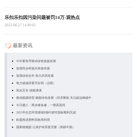
乐扣乐扣因污染问题被罚14万-观热点
2023-06-27 14:40:03
最新资讯
今年要有序推动绿色低碳发展
加强同乡村振兴有效衔接
加强绿色合作 助力共同发展
电力碳减排要开好局（点睛）
风光互补 绿能满满
推动能源转型 赋能绿色发展（经济聚焦·关注碳达峰碳中
今日腊八：两乡侈各健，一粥喜遥同
2021年生态环境领域8项约束性指标顺利完成
欧盟推进塑料回收再利用
国家植物园 让保护体系更完整（美丽中国）