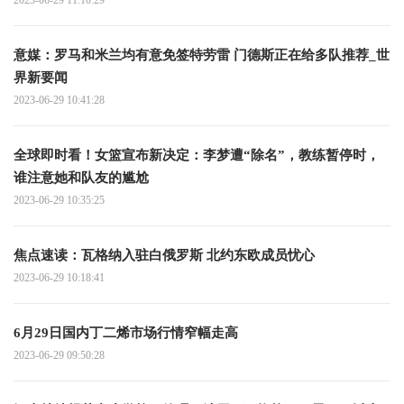
意媒：罗马和米兰均有意免签特劳雷 门德斯正在给多队推荐_世
界新要闻
2023-06-29 10:41:28
全球即时看！女篮宣布新决定：李梦遭“除名”，教练暂停时，
谁注意她和队友的尴尬
2023-06-29 10:35:25
焦点速读： 瓦格纳入驻白俄罗斯 北约东欧成员忧心
2023-06-29 10:18:41
6月29日国内丁二烯市场行情窄幅走高
2023-06-29 09:50:28