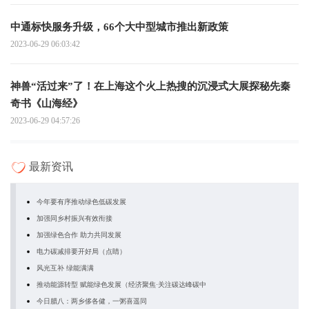
中通标快服务升级，66个大中型城市推出新政策
2023-06-29 06:03:42
神兽“活过来”了！在上海这个火上热搜的沉浸式大展探秘先秦
奇书《山海经》
2023-06-29 04:57:26
最新资讯
今年要有序推动绿色低碳发展
加强同乡村振兴有效衔接
加强绿色合作 助力共同发展
电力碳减排要开好局（点睛）
风光互补 绿能满满
推动能源转型 赋能绿色发展（经济聚焦·关注碳达峰碳中
今日腊八：两乡侈各健，一粥喜遥同