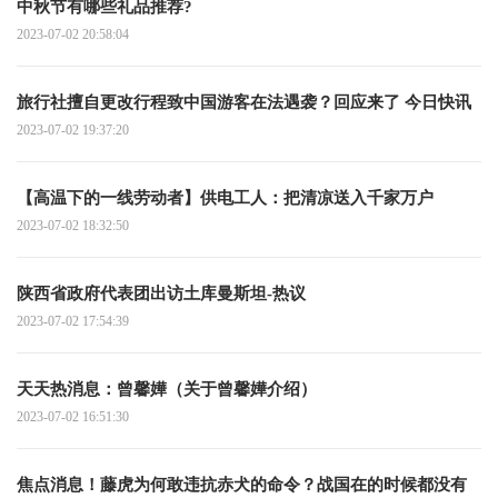
中秋节有哪些礼品推荐?
2023-07-02 20:58:04
旅行社擅自更改行程致中国游客在法遇袭？回应来了 今日快讯
2023-07-02 19:37:20
【高温下的一线劳动者】供电工人：把清凉送入千家万户
2023-07-02 18:32:50
陕西省政府代表团出访土库曼斯坦-热议
2023-07-02 17:54:39
天天热消息：曾馨嬅（关于曾馨嬅介绍）
2023-07-02 16:51:30
焦点消息！藤虎为何敢违抗赤犬的命令？战国在的时候都没有