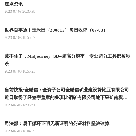
焦点资讯
2023-07-03 20:30:39
世界百事通！玉禾田（300815）每日收评（07-03）
2023-07-03 19:55:57
藏不住了，Midjourney+SD=超高分辨率！专业超分工具都被秒
杀
2023-07-03 18:55:23
当前快报:金诚信：全资子公司金诚信矿业建设赞比亚有限公司
近日取得了经签字盖章的鲁班比铜矿有限公司地下采矿南翼开
拓和生产运营合同
2023-07-03 18:33:51
司法部：属于循环证明无谓证明的公证材料坚决砍掉
2023-07-03 18:04:09