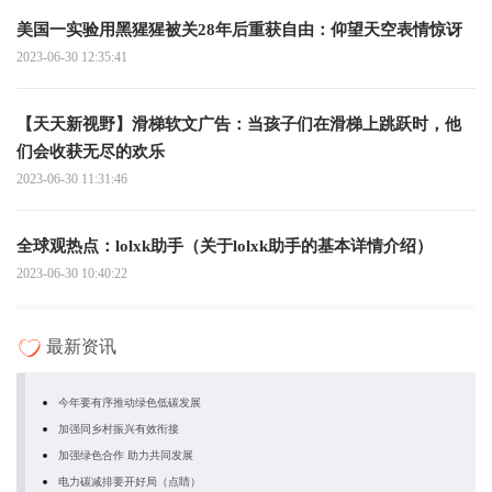
美国一实验用黑猩猩被关28年后重获自由：仰望天空表情惊讶
2023-06-30 12:35:41
【天天新视野】滑梯软文广告：当孩子们在滑梯上跳跃时，他
们会收获无尽的欢乐
2023-06-30 11:31:46
全球观热点：lolxk助手（关于lolxk助手的基本详情介绍）
2023-06-30 10:40:22
最新资讯
今年要有序推动绿色低碳发展
加强同乡村振兴有效衔接
加强绿色合作 助力共同发展
电力碳减排要开好局（点睛）