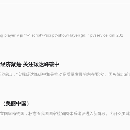
eople com cn img player v js ">< script><script>showPlayer({id: " pvservice xml 202
（经济聚焦·关注碳达峰碳中
议提出，“实现碳达峰碳中和是推动高质量发展的内在要求”。国务院此前
整（美丽中国）
立国家植物园，标志着我国国家植物园体系建设进入新阶段。为什么要建