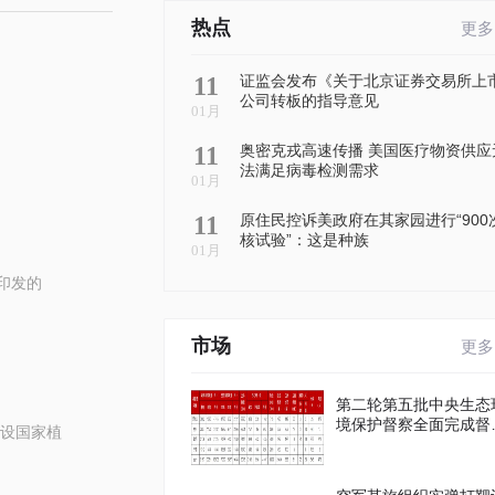
热点
更多
11
证监会发布《关于北京证券交易所上
公司转板的指导意见
01月
11
奥密克戎高速传播 美国医疗物资供应
法满足病毒检测需求
01月
11
原住民控诉美政府在其家园进行“900
核试验”：这是种族
01月
印发的
市场
更多
第二轮第五批中央生态
境保护督察全面完成督
设国家植
进驻工作