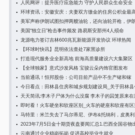
人民网评：提升医疗应急能力 守护人民群众生命安全
环球资讯：安徽安庆：夫妻双方缴金的住房公积金最高
美军声称伊朗试图扣押两艘油轮，还向油轮开枪，伊朗
美国“独立日”枪击事件频发 路易斯安那州4人殒命
龙源电力签订吉林600兆瓦新能源开发协议 环球热闻
【环球时快讯】昆明依法查处7家黑诊所
打造现代服务业全新高地 前海高质量建设六大集聚区
【全球独家】意式沙发风格 宝骏云朵内饰官图发布
当前通讯！恒邦股份：公司目前产品中不生产锗和镓
今日看点：田林县住房和城乡规划建设局_关于田林县
天天简讯:李木子尸体为什么没腐 李木子的囚笼原来在
即时看！火车硬坐和软座区别_火车的硬座和软座有区
马特里：米兰失去了马尔蒂尼、伊布&托纳利，皮奥利
云南通过企业稳岗拓岗 促进高校毕业生就业