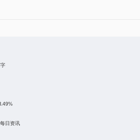
签字
.49%
 每日资讯