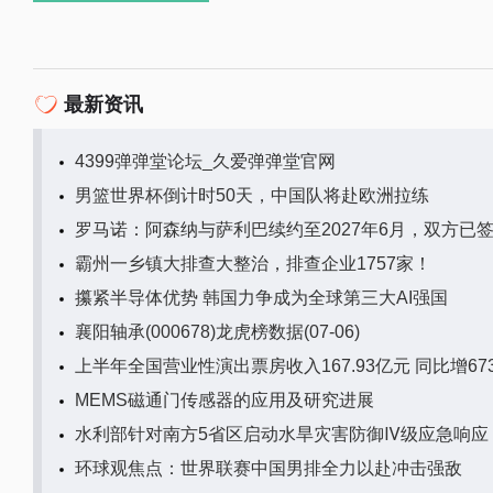
最新资讯
4399弹弹堂论坛_久爱弹弹堂官网
男篮世界杯倒计时50天，中国队将赴欧洲拉练
罗马诺：阿森纳与萨利巴续约至2027年6月，双方已
霸州一乡镇大排查大整治，排查企业1757家！
攥紧半导体优势 韩国力争成为全球第三大AI强国
襄阳轴承(000678)龙虎榜数据(07-06)
上半年全国营业性演出票房收入167.93亿元 同比增673
MEMS磁通门传感器的应用及研究进展
水利部针对南方5省区启动水旱灾害防御Ⅳ级应急响应
环球观焦点：世界联赛中国男排全力以赴冲击强敌