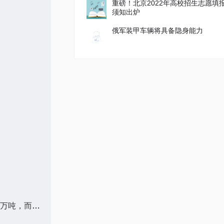
重磅！北京2022年高校招生志愿填
须知出炉
俄军装甲车辆将具备隐身能力
2023年7月5日金十期货夜盘要闻汇总1.巴西全国谷物出口商协会（Anec）表示，预计巴西大豆出口在7月份将达到944万吨，而去年同期为700万吨；预计巴西玉米出口在7月份达到634万吨，而去年同期为563万吨；预计巴西豆粕出口在7月份将达到225万吨 全球关注