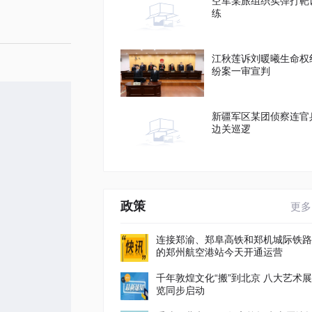
空军某旅组织实弹打靶
练
江秋莲诉刘暖曦生命权
纷案一审宣判
新疆军区某团侦察连官
边关巡逻
政策
更多
连接郑渝、郑阜高铁和郑机城际铁路
的郑州航空港站今天开通运营
千年敦煌文化“搬”到北京 八大艺术展
览同步启动