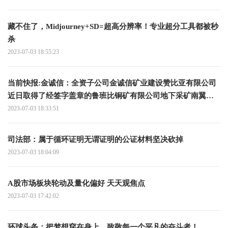
藏不住了，Midjourney+SD=超高分辨率！专业超分工具都被秒
杀
2023-07-03 18:55:23
当前快报:金诚信：全资子公司金诚信矿业建设赞比亚有限公司
近日取得了经签字盖章的鲁班比铜矿有限公司地下采矿南翼开
拓和生产运营合同
2023-07-03 18:33:51
司法部：属于循环证明无谓证明的公证材料坚决砍掉
2023-07-03 18:04:09
A股市场板块轮动及量化偏好 天天观焦点
2023-07-03 17:42:02
环球头条：把梦想穿在身上，致敬每一个平凡的奋斗者！