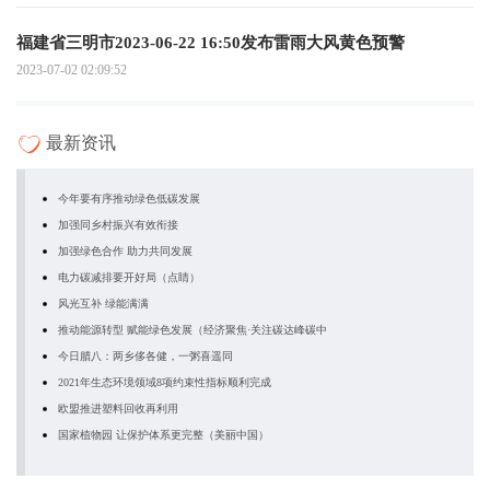
福建省三明市2023-06-22 16:50发布雷雨大风黄色预警
2023-07-02 02:09:52
最新资讯
今年要有序推动绿色低碳发展
加强同乡村振兴有效衔接
加强绿色合作 助力共同发展
电力碳减排要开好局（点睛）
风光互补 绿能满满
推动能源转型 赋能绿色发展（经济聚焦·关注碳达峰碳中
今日腊八：两乡侈各健，一粥喜遥同
2021年生态环境领域8项约束性指标顺利完成
欧盟推进塑料回收再利用
国家植物园 让保护体系更完整（美丽中国）