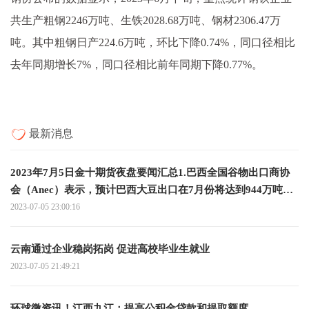
共生产粗钢2246万吨、生铁2028.68万吨、钢材2306.47万
吨。其中粗钢日产224.6万吨，环比下降0.74%，同口径相比
去年同期增长7%，同口径相比前年同期下降0.77%。
最新消息
2023年7月5日金十期货夜盘要闻汇总1.巴西全国谷物出口商协
会（Anec）表示，预计巴西大豆出口在7月份将达到944万吨，
而去年同期为700万吨；预计巴西玉米出口在7月份达到634万
2023-07-05 23:00:16
吨，而去年同期为563万吨；预计巴西豆粕出口在7月份将达到
225万吨 全球关注
云南通过企业稳岗拓岗 促进高校毕业生就业
2023-07-05 21:49:21
环球微资讯！江西九江：提高公积金贷款和提取额度