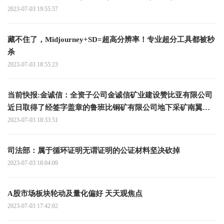
2023-07-03 19:55:57
藏不住了，Midjourney+SD=超高分辨率！专业超分工具都被秒
杀
2023-07-03 18:55:23
当前快报:金诚信：全资子公司金诚信矿业建设赞比亚有限公司
近日取得了经签字盖章的鲁班比铜矿有限公司地下采矿南翼开
拓和生产运营合同
2023-07-03 18:33:51
司法部：属于循环证明无谓证明的公证材料坚决砍掉
2023-07-03 18:04:09
A股市场板块轮动及量化偏好 天天观焦点
2023-07-03 17:42:02