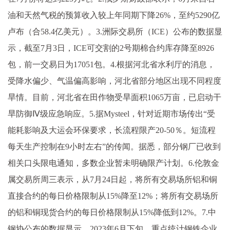
油和天然气税的预算收入较上年同期下降26%，至约5290亿
卢布（合58.4亿美元）。3.洲际交易所（ICE）公布的数据显
示，截至7月3日，ICE可交割的2号期棉合约库存降至8926
包，前一交易日为17051包。4.根据河北省水利厅的消息，
受降水偏少、气温偏高影响，河北省部分地区出现不同程度
旱情。目前，河北省在田作物受旱面积1065万亩，已启动干
旱防御Ⅳ级应急响应。5.据Mysteel，针对近期市场传出“受
能耗影响及大运会环保要求，长流程限产20-50％。短流程
每天生产控制在9小时左右”的传闻。据悉，部分钢厂已收到
相关口头限电通知，多数企业暂未明确限产计划。6.伦敦金
属交易所周三表示，从7月24日起，将所有交易场所铝和铜
直接合约的每日价格限制从15%降至12%；将所有交易场所
的铝和铜现货合约的每日价格限制从15%降低到12%。7.中
钢协公布的数据显示，2023年6月下旬，重点统计钢铁企业