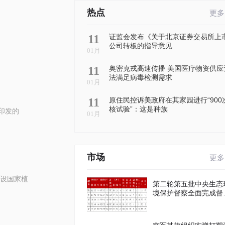
热点
更多
11
证监会发布《关于北京证券交易所上
公司转板的指导意见
01月
11
奥密克戎高速传播 美国医疗物资供应
法满足病毒检测需求
01月
11
原住民控诉美政府在其家园进行“900
核试验”：这是种族
印发的
01月
市场
更多
设国家植
第二轮第五批中央生态
境保护督察全面完成督
进驻工作