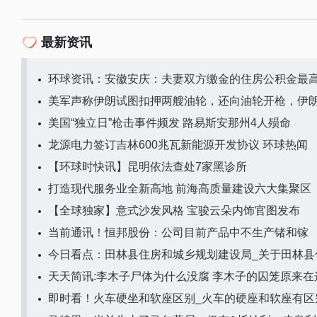
最新资讯
环球资讯：安徽安庆：夫妻双方缴金的住房公积金最高
美军声称伊朗试图扣押两艘油轮，还向油轮开枪，伊朗
美国“独立日”枪击事件频发 路易斯安那州4人殒命
龙源电力签订吉林600兆瓦新能源开发协议 环球热闻
【环球时快讯】昆明依法查处7家黑诊所
打造现代服务业全新高地 前海高质量建设六大集聚区
【全球独家】意式沙发风格 宝骏云朵内饰官图发布
当前通讯！恒邦股份：公司目前产品中不生产锗和镓
今日看点：田林县住房和城乡规划建设局_关于田林县
天天简讯:李木子尸体为什么没腐 李木子的囚笼原来在
即时看！火车硬坐和软座区别_火车的硬座和软座有区