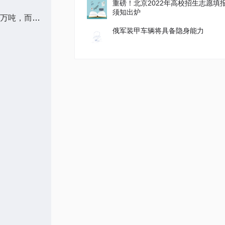
重磅！北京2022年高校招生志愿填
须知出炉
2023年7月5日金十期货夜盘要闻汇总1.巴西全国谷物出口商协会（Anec）表示，预计巴西大豆出口在7月份将达到944万吨，而去年同期为700万吨；预计巴西玉米出口在7月份达到634万吨，而去年同期为563万吨；预计巴西豆粕出口在7月份将达到225万吨 全球关注
俄军装甲车辆将具备隐身能力