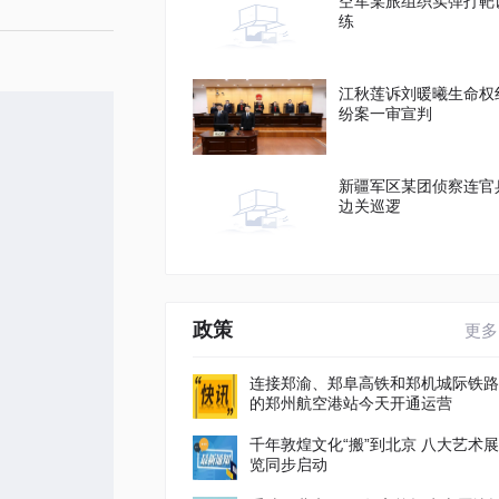
空军某旅组织实弹打靶
练
江秋莲诉刘暖曦生命权
纷案一审宣判
新疆军区某团侦察连官
边关巡逻
政策
更多
连接郑渝、郑阜高铁和郑机城际铁路
的郑州航空港站今天开通运营
千年敦煌文化“搬”到北京 八大艺术展
览同步启动