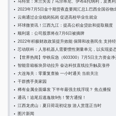
马特里：米兰失去了马尔蒂尼、伊布&托纳利，皮奥利
云南通过企业稳岗拓岗 促进高校毕业生就业
环球微资讯！江西九江：提高公积金贷款和提取额度
顺利退：公司股票将在7月6日被摘牌
2022年积极财政政策提升效能 保障和改善民生 支持
芯动联科：人形机器人需要惯性测量单元，以实现姿
【世界热闻】华铁应急（603300）7月5日主力资金净买
智能音箱板块异动拉升 奋达科技直线拉升触及涨停
大连海关：零重复查验 一小时通关 当前关注
干群携手美家园
稀有金属全面爆发 下半年最强主线浮现？ 焦点播报
通讯！追尾后逃逸致9伤！警方通报！
江西龙虎山：夏日荷花初绽放 游人赏莲正当时
图片新闻