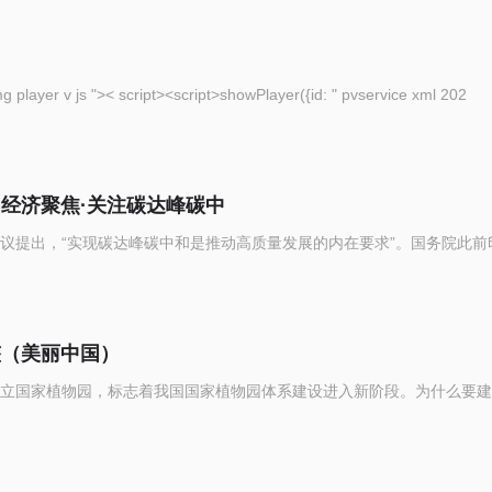
eople com cn img player v js ">< script><script>showPlayer({id: " pvservice xml 202
（经济聚焦·关注碳达峰碳中
议提出，“实现碳达峰碳中和是推动高质量发展的内在要求”。国务院此前
整（美丽中国）
立国家植物园，标志着我国国家植物园体系建设进入新阶段。为什么要建