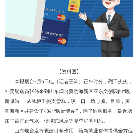
【资料图】
本报烟台7月6日电（记者王沛）正午时分，烈日炎炎，
外卖配送员张伟来到山东烟台黄渤海新区亚东文创园的“暖
新驿站”，从冰柜里挑支雪糕，咬一口，透心凉。目前，黄
渤海新区共建设了48处“暖新驿站”，除了歇脚服务，最近增
加了藿香正气水、便携式风扇等夏季消暑用品。
山东烟台发挥党建引领作用，给新就业群体提供全方位