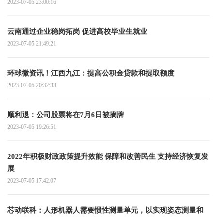
而去年同期为700万吨；预计巴西玉米出口在7月份达到634万
2023-07-05 23:00:16
吨，而去年同期为563万吨；预计巴西豆粕出口在7月份将达到
225万吨 全球关注
云南通过企业稳岗拓岗 促进高校毕业生就业
2023-07-05 21:49:21
环球微资讯！江西九江：提高公积金贷款和提取额度
2023-07-05 20:32:33
顺利退：公司股票将在7月6日被摘牌
2023-07-05 19:26:51
2022年积极财政政策提升效能 保障和改善民生 支持经济恢复发
展
2023-07-05 17:42:07
芯动联科：人形机器人需要惯性测量单元，以实现姿态测量和