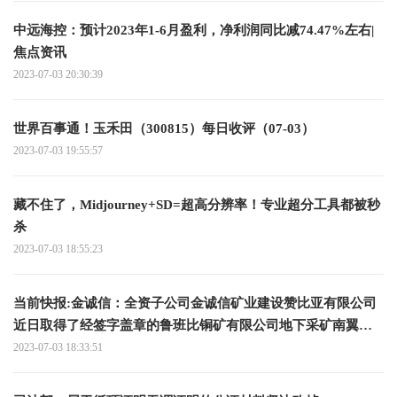
中远海控：预计2023年1-6月盈利，净利润同比减74.47%左右|
焦点资讯
2023-07-03 20:30:39
世界百事通！玉禾田（300815）每日收评（07-03）
2023-07-03 19:55:57
藏不住了，Midjourney+SD=超高分辨率！专业超分工具都被秒
杀
2023-07-03 18:55:23
当前快报:金诚信：全资子公司金诚信矿业建设赞比亚有限公司
近日取得了经签字盖章的鲁班比铜矿有限公司地下采矿南翼开
拓和生产运营合同
2023-07-03 18:33:51