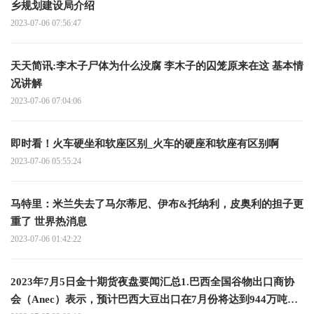
乡规划建设局介绍
2023-07-06 07:56:47
天天简讯:李木子尸体为什么没腐 李木子的囚笼原来在这 基本情
况讲解
2023-07-06 07:04:06
即时看！火车硬坐和软座区别_火车的硬座和软座有区别啊
2023-07-06 05:55:24
马特里：米兰失去了马尔蒂尼、伊布&托纳利，皮奥利的担子更
重了 世界热消息
2023-07-06 01:42:22
2023年7月5日金十期货夜盘要闻汇总1.巴西全国谷物出口商协
会（Anec）表示，预计巴西大豆出口在7月份将达到944万吨，