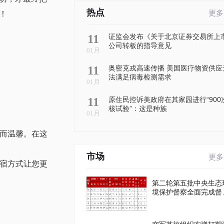
热点
更多
！
11
证监会发布《关于北京证券交易所上
公司转板的指导意见
01月
11
奥密克戎高速传播 美国医疗物资供应
法满足病毒检测需求
01月
11
原住民控诉美政府在其家园进行“900
核试验”：这是种族
01月
单而温馨。在这
市场
更多
住宿方式让您更
第二轮第五批中央生态
境保护督察全面完成督
进驻工作