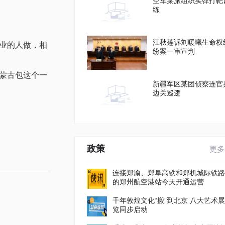
空军某旅组织实弹打靶
练
江秋莲诉刘暖曦生命权
业的人做，相
纷案一审宣判
蒙古包这个一
新疆军区某团侦察连官
边关巡逻
政策
更多
连接郑渝、郑阜高铁和郑机城际铁路
的郑州航空港站今天开通运营
千年敦煌文化“搬”到北京 八大艺术展
览同步启动