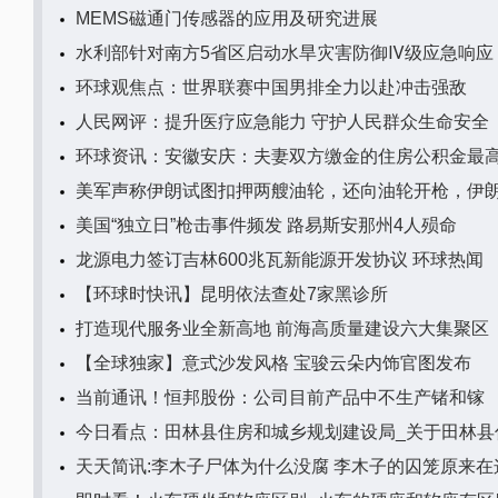
MEMS磁通门传感器的应用及研究进展
水利部针对南方5省区启动水旱灾害防御Ⅳ级应急响应
环球观焦点：世界联赛中国男排全力以赴冲击强敌
人民网评：提升医疗应急能力 守护人民群众生命安全
环球资讯：安徽安庆：夫妻双方缴金的住房公积金最高
美军声称伊朗试图扣押两艘油轮，还向油轮开枪，伊朗
美国“独立日”枪击事件频发 路易斯安那州4人殒命
龙源电力签订吉林600兆瓦新能源开发协议 环球热闻
【环球时快讯】昆明依法查处7家黑诊所
打造现代服务业全新高地 前海高质量建设六大集聚区
【全球独家】意式沙发风格 宝骏云朵内饰官图发布
当前通讯！恒邦股份：公司目前产品中不生产锗和镓
今日看点：田林县住房和城乡规划建设局_关于田林县
天天简讯:李木子尸体为什么没腐 李木子的囚笼原来在