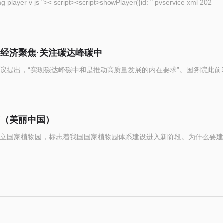
eople com cn img player v js ">< script><script>showPlayer({id: " pvservice xml 202
（经济聚焦·关注碳达峰碳中
议提出，“实现碳达峰碳中和是推动高质量发展的内在要求”。国务院此前
整（美丽中国）
立国家植物园，标志着我国国家植物园体系建设进入新阶段。为什么要建