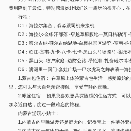
费用降到了最低，特别感激她让我们这一趟玩的很开心，在
行程：
D1：海拉尔集合，淼淼跟司机来接机
D2：海拉尔-金帐汗部落 -穿越草原腹地一莫日格勒河 -
D3：额尔古纳-额尔古纳温地-白桦林景区游览 -室韦-临
D4：临江-室韦-九卡-八卡-七卡-黑山头马场骑马 -梁溪
D5：黑山头--牧户家庭--边防公路-呼伦湖 -扎赉诺尔博
D6：满洲里一国门-套娃广场一巴尔虎马之舞表演一海
1.蒙古包住宿： 在草原上体验蒙古包生活，感受原
里，您可以与大自然亲密接触，享受宁静的夜晚。
2.帐篷住宿： 如果您喜欢更具探险感的住宿方式，
加亲近自然，度过一段难忘的旅程。
内蒙古游玩小贴士：
1.内蒙古的早晚温差还是挺大的，记得带上一件薄外套
2.内蒙古的天气比较干燥，抵达后要多喝水，护肤也选