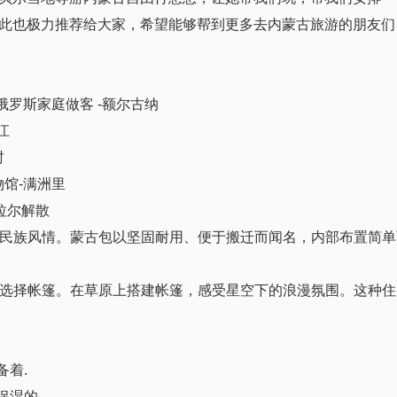
此也极力推荐给大家，希望能够帮到更多去内蒙古旅游的朋友们
俄罗斯家庭做客 -额尔古纳
江
村
物馆-满洲里
拉尔解散
始的民族风情。蒙古包以坚固耐用、便于搬迁而闻名，内部布置简
可以选择帐篷。在草原上搭建帐篷，感受星空下的浪漫氛围。这种
备着.
保湿的.