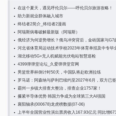
在这个夏天，遇见呼伦贝尔——呼伦贝尔旅游攻略！
助力新就业群体融入城市
终结者2简介_终结者2漫画
阿瑞斯病毒破解最新版（阿瑞斯）
俄经济为何逆势增长？俄乌冲突背后，金砖国家与G7
河北省体育局运动技术学校2023年体育单招及中专毕
湖北移动5G+无人机赋能光伏电站智慧巡检
4399弹弹堂论坛_久爱弹弹堂官网
男篮世界杯倒计时50天，中国队将赴欧洲拉练
罗马诺：阿森纳与萨利巴续约至2027年6月，双方已
霸州一乡镇大排查大整治，排查企业1757家！
攥紧半导体优势 韩国力争成为全球第三大AI强国
襄阳轴承(000678)龙虎榜数据(07-06)
上半年全国营业性演出票房收入167.93亿元 同比增673