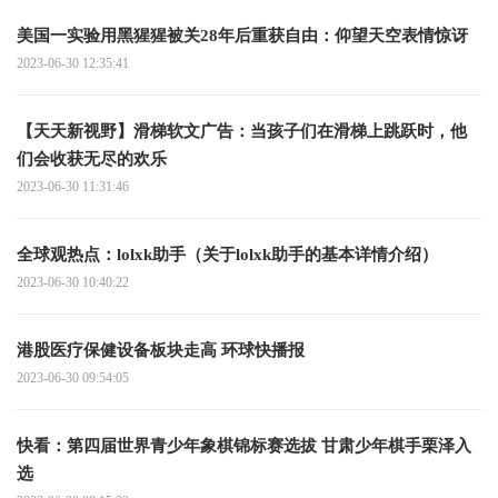
美国一实验用黑猩猩被关28年后重获自由：仰望天空表情惊讶
2023-06-30 12:35:41
【天天新视野】滑梯软文广告：当孩子们在滑梯上跳跃时，他
们会收获无尽的欢乐
2023-06-30 11:31:46
全球观热点：lolxk助手（关于lolxk助手的基本详情介绍）
2023-06-30 10:40:22
港股医疗保健设备板块走高 环球快播报
2023-06-30 09:54:05
快看：第四届世界青少年象棋锦标赛选拔 甘肃少年棋手栗泽入
选