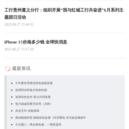
工行贵州遵义分行：组织开展“我与红城工行共奋进”6月系列主
题团日活动
2023-06-27 15:44:32
iPhone 15价格多少钱 全球快消息
2023-06-27 15:17:20
最新资讯
今年要有序推动绿色低碳发展
加强同乡村振兴有效衔接
加强绿色合作 助力共同发展
电力碳减排要开好局（点睛）
风光互补 绿能满满
推动能源转型 赋能绿色发展（经济聚焦·关注碳达峰碳中
今日腊八：两乡侈各健，一粥喜遥同