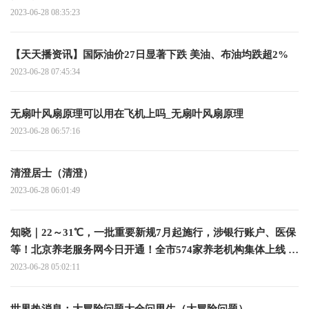
2023-06-28 08:35:23
【天天播资讯】国际油价27日显著下跌 美油、布油均跌超2%
2023-06-28 07:45:34
无扇叶风扇原理可以用在飞机上吗_无扇叶风扇原理
2023-06-28 06:57:16
清澄居士（清澄）
2023-06-28 06:01:49
知晓｜22～31℃，一批重要新规7月起施行，涉银行账户、医保
等！北京养老服务网今日开通！全市574家养老机构集体上线 全
球实时
2023-06-28 05:02:11
世界热消息：大冒险问题大全问男生（大冒险问题）