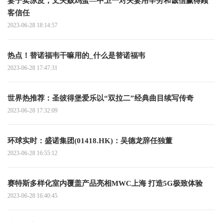
妻子卖凉皮，丈夫贩鸡蛋—中卫一对夫妻用辛劳和诚信赢得顾
客信任
2023-06-28 18:14:57
热点！替诺福韦干嘛用的_什么是替诺福韦
2023-06-28 17:47:31
世界热推荐：圣彼得堡爱乐以“双拉二”经典曲目续写传奇
2023-06-28 17:32:09
环球实时：盛诺集团(01418.HK)：吴德龙辞任独董
2023-06-28 16:55:12
赛特斯多样化室内覆盖产品亮相MWC上海 打造5G极致体验
2023-06-28 16:40:45