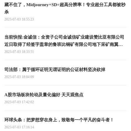
藏不住了，Midjourney+SD=超高分辨率！专业超分工具都被秒
杀
2023-07-03 18:55:23
当前快报:金诚信：全资子公司金诚信矿业建设赞比亚有限公司
近日取得了经签字盖章的鲁班比铜矿有限公司地下采矿南翼开
拓和生产运营合同
2023-07-03 18:33:51
司法部：属于循环证明无谓证明的公证材料坚决砍掉
2023-07-03 18:04:09
A股市场板块轮动及量化偏好 天天观焦点
2023-07-03 17:42:02
环球头条：把梦想穿在身上，致敬每一个平凡的奋斗者！
2023-07-03 17:16:14