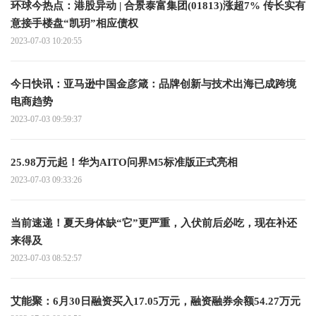
环球今热点：港股异动 | 合景泰富集团(01813)涨超7% 传长实有
意接手楼盘“凯玥”相应债权
2023-07-03 10:20:55
今日快讯：亚马逊中国金彦箴：品牌创新与技术出海已成跨境
电商趋势
2023-07-03 09:59:37
25.98万元起！华为AITO问界M5标准版正式亮相
2023-07-03 09:33:26
当前速递！夏天身体缺“它”更严重，入伏前后必吃，现在补还
来得及
2023-07-03 08:52:57
艾能聚：6月30日融资买入17.05万元，融资融券余额54.27万元