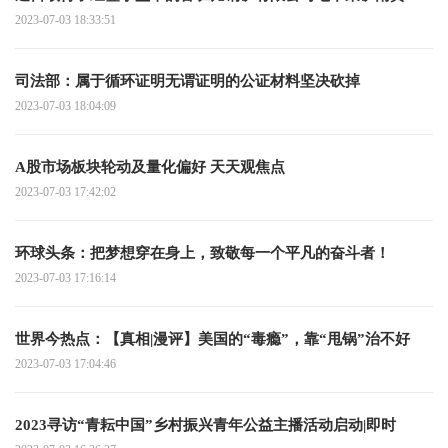
拓和生产运营合同
2023-07-03 18:33:51
司法部：属于循环证明无谓证明的公证材料坚决砍掉
2023-07-03 18:04:09
A股市场板块轮动及量化偏好 天天观焦点
2023-07-03 17:42:02
环球头条：把梦想穿在身上，致敬每一个平凡的奋斗者！
2023-07-03 17:16:14
世界今热点：【真相|漫评】美国的“毒瘾”，靠“甩锅”治不好
2023-07-03 17:04:46
2023寻访“青耘中国”乡村振兴青年公益主播活动启动|即时