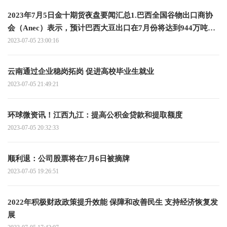
2023年7月5日金十期货夜盘要闻汇总1.巴西全国谷物出口商协
会（Anec）表示，预计巴西大豆出口在7月份将达到944万吨，
而去年同期为700万吨；预计巴西玉米出口在7月份达到634万
2023-07-05 23:00:16
吨，而去年同期为563万吨；预计巴西豆粕出口在7月份将达到
225万吨 全球关注
云南通过企业稳岗拓岗 促进高校毕业生就业
2023-07-05 21:49:21
环球微资讯！江西九江：提高公积金贷款和提取额度
2023-07-05 20:32:33
顺利退：公司股票将在7月6日被摘牌
2023-07-05 19:26:51
2022年积极财政政策提升效能 保障和改善民生 支持经济恢复发
展