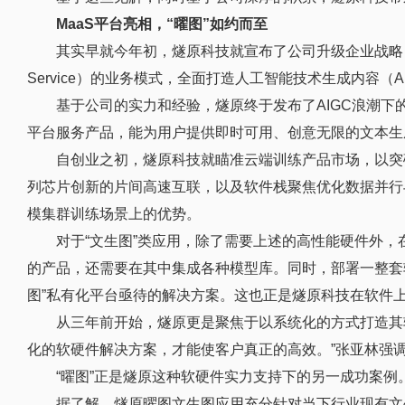
MaaS平台亮相，“曜图”如约而至
其实早就今年初，燧原科技就宣布了公司升级企业战略，那
Service）的业务模式，全面打造人工智能技术生成内容（
基于公司的实力和经验，燧原终于发布了AIGC浪潮下
平台服务产品，能为用户提供即时可用、创意无限的文本生
自创业之初，燧原科技就瞄准云端训练产品市场，以突
列芯片创新的片间高速互联，以及软件栈聚焦优化数据并行
模集群训练场景上的优势。
对于“文生图”类应用，除了需要上述的高性能硬件外
的产品，还需要在其中集成各种模型库。同时，部署一整套
图”私有化平台亟待的解决方案。这也正是燧原科技在软件
从三年前开始，燧原更是聚焦于以系统化的方式打造其
化的软硬件解决方案，才能使客户真正的高效。”张亚林强
“曜图”正是燧原这种软硬件实力支持下的另一成功案例
据了解，燧原曜图文生图应用充分针对当下行业现有文