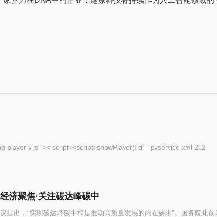
为一家算力在DNA中的企业，燧原科技将持续作为人工智能领域的
eople com cn img player v js ">< script><script>showPlayer({id: " pvservice xml 202
（经济聚焦·关注碳达峰碳中
议提出，“实现碳达峰碳中和是推动高质量发展的内在要求”。国务院此前