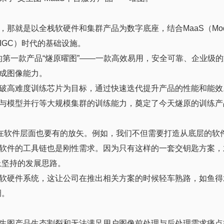
就是以全栈软硬件和集群产品为数字底座，结合MaaS（Model 
AIGC）时代的基础设施。
的第一款产品“燧原曜图”——一款高效易用，安全可靠、企业级的文
成图像能力。
破高难度训练芯片为目标，通过快速迭代提升产品的性能和能效
与模型并行等大规模集群的训练能力，奠定了今天燧原的训练产
，在软件层面也要有的放矢。例如，我们不但需要打造从底层的软
软件的工具链也是刚性需求。因为只有这样的一套交钥匙方案，
上坚持的发展思路。
软硬件系统，这让公司在推出相关方案的时候轻车熟路，如鱼得
调。
。
生图产品生态割裂和无法满足用户图像前处理与后处理需求痛点