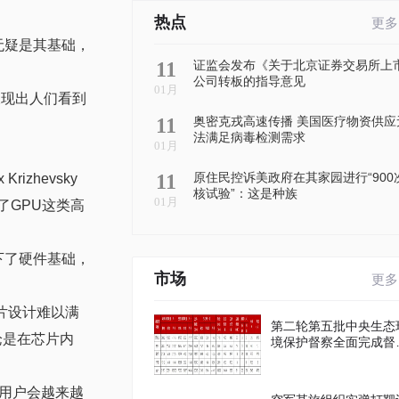
热点
更多
无疑是其基础，
11
证监会发布《关于北京证券交易所上
公司转板的指导意见
01月
呈现出人们看到
11
奥密克戎高速传播 美国医疗物资供应
法满足病毒检测需求
01月
11
原住民控诉美政府在其家园进行“900
zhevsky
核试验”：这是种族
01月
了GPU这类高
下了硬件基础，
市场
更多
。
片设计难以满
第二轮第五批中央生态
论是在芯片内
境保护督察全面完成督
进驻工作
用户会越来越