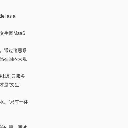
as a
生图MaaS
。通过邃思系
品在国内大规
件栈到云服务
才是“文生
水。“只有一体
等问题，通过