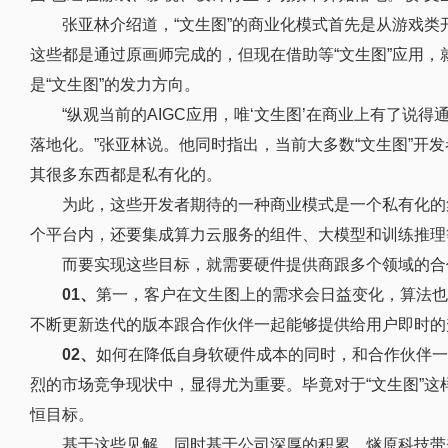
张亚林介绍道，“文生图”的商业化模式首先是从游戏
这些都是通过原画师完成的，但现在借助等“文生图”应用
是“文生图”的发力方向。
“纵观当前的AIGC应用，唯‘文生图’在商业上有了说
落地化。”张亚林说。他同时指出，当前大多数“文生图”开
其很多东西都是私有化的。
为此，这些开发者期待的一种商业模式是一个私有化的
个平台内，还要集成算力云服务的组件、大模型和训练推理
而要实现这些目标，就需要硬件提供商跟多个领域的合
01、
第一，客户在文生图上的需求会日益变化，算法也
不断更新迭代的版本跟合作伙伴一起能够提供给用户即时的
02、
如何在降低自身软硬件成本的同时，和合作伙伴一
烈的市场竞争现状中，显得尤为重要。毕竟对于“文生图”
恒目标。
基于这些见解，同时基于公司深厚的积累，燧原科技带来