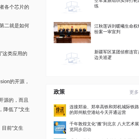
空军某旅组织实弹打靶
练
者各个芯片的
第二就是如何
江秋莲诉刘暖曦生命权
纷案一审宣判
新疆军区某团侦察连官
”这类应用的
边关巡逻
sion的开源，
政策
更多
码是开源的，而且
连接郑渝、郑阜高铁和郑机城际铁路
，降低了“文生
的郑州航空港站今天开通运营
千年敦煌文化“搬”到北京 八大艺术展
。目前“文生
览同步启动