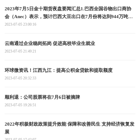
2023年7月5日金十期货夜盘要闻汇总1.巴西全国谷物出口商协
会（Anec）表示，预计巴西大豆出口在7月份将达到944万吨，
而去年同期为700万吨；预计巴西玉米出口在7月份达到634万
2023-07-05 23:00:16
吨，而去年同期为563万吨；预计巴西豆粕出口在7月份将达到
225万吨 全球关注
云南通过企业稳岗拓岗 促进高校毕业生就业
2023-07-05 21:49:21
环球微资讯！江西九江：提高公积金贷款和提取额度
2023-07-05 20:32:33
顺利退：公司股票将在7月6日被摘牌
2023-07-05 19:26:51
2022年积极财政政策提升效能 保障和改善民生 支持经济恢复发
展
2023-07-05 17:42:07