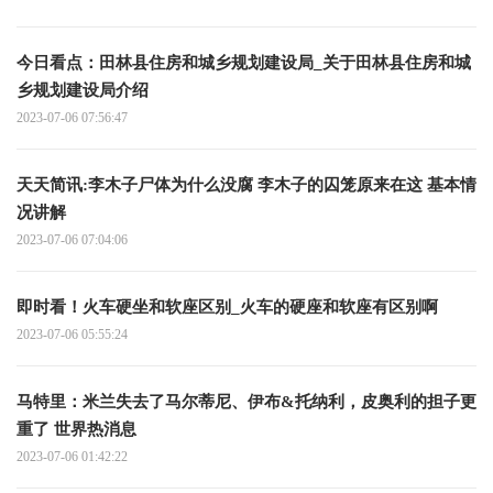
今日看点：田林县住房和城乡规划建设局_关于田林县住房和城
乡规划建设局介绍
2023-07-06 07:56:47
天天简讯:李木子尸体为什么没腐 李木子的囚笼原来在这 基本情
况讲解
2023-07-06 07:04:06
即时看！火车硬坐和软座区别_火车的硬座和软座有区别啊
2023-07-06 05:55:24
马特里：米兰失去了马尔蒂尼、伊布&托纳利，皮奥利的担子更
重了 世界热消息
2023-07-06 01:42:22