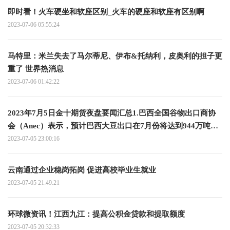
即时看！火车硬坐和软座区别_火车的硬座和软座有区别啊
2023-07-06 05:55:24
马特里：米兰失去了马尔蒂尼、伊布&托纳利，皮奥利的担子更
重了 世界热消息
2023-07-06 01:42:22
2023年7月5日金十期货夜盘要闻汇总1.巴西全国谷物出口商协
会（Anec）表示，预计巴西大豆出口在7月份将达到944万吨，
而去年同期为700万吨；预计巴西玉米出口在7月份达到634万
2023-07-05 23:00:16
吨，而去年同期为563万吨；预计巴西豆粕出口在7月份将达到
225万吨 全球关注
云南通过企业稳岗拓岗 促进高校毕业生就业
2023-07-05 21:49:21
环球微资讯！江西九江：提高公积金贷款和提取额度
2023-07-05 20:32:33