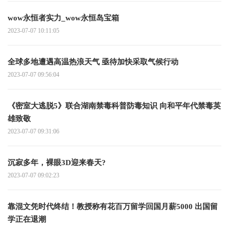
wow永恒者实力_wow永恒岛宝箱
2023-07-07 10:11:05
全球多地遭遇高温热浪天气 亟待加快采取气候行动
2023-07-07 09:56:04
《密室大逃脱5》联合湖南禁毒科普防毒知识 向和平年代禁毒英
雄致敬
2023-07-07 09:31:06
沉寂多年，裸眼3D迎来春天?
2023-07-07 09:02:23
靠混文凭时代终结！教授称有花百万留学回国月薪5000 出国留
学正在退潮