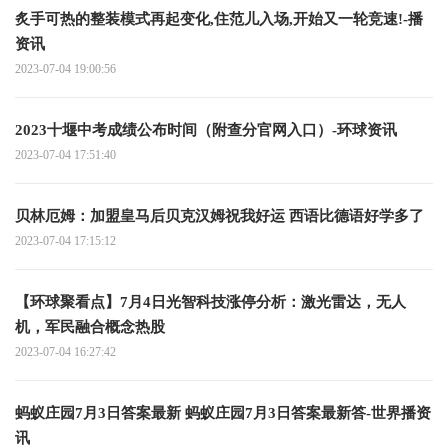
炙手可热的整装模式再起变化,住范儿入场,开始又一轮竞速!-播
资讯
2023-07-04 19:00:56
2023十堰中考成绩公布时间（附查分官网入口）-环球资讯
2023-07-04 17:51:40
贝林厄姆：加盟皇马后贝克汉姆祝我好运 西语比德语好学多了
2023-07-04 17:15:12
【环球聚看点】7月4日光智科技涨停分析：激光雷达，无人
机，军民融合概念热股
2023-07-04 16:27:42
蚂蚁庄园7月3日答案最新 蚂蚁庄园7月3日答案最新答-世界播资
讯