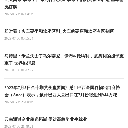
况讲解
2023-07-06 07:04:06
即时看！火车硬坐和软座区别_火车的硬座和软座有区别啊
2023-07-06 05:55:24
马特里：米兰失去了马尔蒂尼、伊布&托纳利，皮奥利的担子更
重了 世界热消息
2023-07-06 01:42:22
2023年7月5日金十期货夜盘要闻汇总1.巴西全国谷物出口商协
会（Anec）表示，预计巴西大豆出口在7月份将达到944万吨，
而去年同期为700万吨；预计巴西玉米出口在7月份达到634万
2023-07-05 23:00:16
吨，而去年同期为563万吨；预计巴西豆粕出口在7月份将达到
225万吨 全球关注
云南通过企业稳岗拓岗 促进高校毕业生就业
2023-07-05 21:49:21