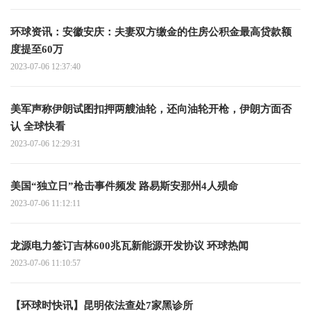
环球资讯：安徽安庆：夫妻双方缴金的住房公积金最高贷款额
度提至60万
2023-07-06 12:37:40
美军声称伊朗试图扣押两艘油轮，还向油轮开枪，伊朗方面否
认 全球快看
2023-07-06 12:29:31
美国“独立日”枪击事件频发 路易斯安那州4人殒命
2023-07-06 11:12:11
龙源电力签订吉林600兆瓦新能源开发协议 环球热闻
2023-07-06 11:10:57
【环球时快讯】昆明依法查处7家黑诊所