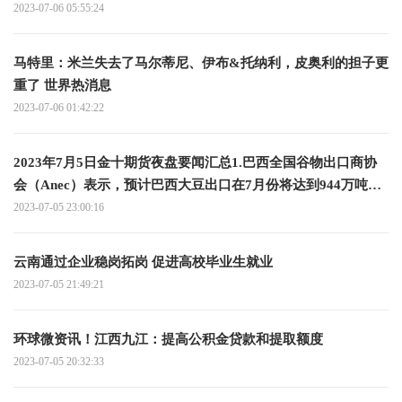
2023-07-06 05:55:24
马特里：米兰失去了马尔蒂尼、伊布&托纳利，皮奥利的担子更
重了 世界热消息
2023-07-06 01:42:22
2023年7月5日金十期货夜盘要闻汇总1.巴西全国谷物出口商协
会（Anec）表示，预计巴西大豆出口在7月份将达到944万吨，
而去年同期为700万吨；预计巴西玉米出口在7月份达到634万
2023-07-05 23:00:16
吨，而去年同期为563万吨；预计巴西豆粕出口在7月份将达到
225万吨 全球关注
云南通过企业稳岗拓岗 促进高校毕业生就业
2023-07-05 21:49:21
环球微资讯！江西九江：提高公积金贷款和提取额度
2023-07-05 20:32:33