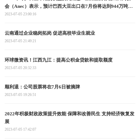
会（Anec）表示，预计巴西大豆出口在7月份将达到944万吨，
而去年同期为700万吨；预计巴西玉米出口在7月份达到634万
2023-07-05 23:00:16
吨，而去年同期为563万吨；预计巴西豆粕出口在7月份将达到
225万吨 全球关注
云南通过企业稳岗拓岗 促进高校毕业生就业
2023-07-05 21:49:21
环球微资讯！江西九江：提高公积金贷款和提取额度
2023-07-05 20:32:33
顺利退：公司股票将在7月6日被摘牌
2023-07-05 19:26:51
2022年积极财政政策提升效能 保障和改善民生 支持经济恢复发
展
2023-07-05 17:42:07