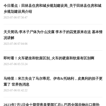
今日看点：田林县住房和城乡规划建设局_关于田林县住房和城
乡规划建设局介绍
2023-07-06 07:56:47
天天简讯:李木子尸体为什么没腐 李木子的囚笼原来在这 基本情
况讲解
2023-07-06 07:04:06
即时看！火车硬坐和软座区别_火车的硬座和软座有区别啊
2023-07-06 05:55:24
马特里：米兰失去了马尔蒂尼、伊布&托纳利，皮奥利的担子更
重了 世界热消息
2023-07-06 01:42:22
2023年7月5日金十期货夜盘要闻汇总1.巴西全国谷物出口商协