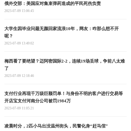
俄外交部：美国应对集束弹药造成的平民死伤负责
2023-07-09 15:06:45
大学生因毕业问题无颜回家流浪10年，网友：咋那么想不开
呢？
2023-07-09 13:49:02
梅西看了要绝望？迈阿密国际2-2，连续19场丢球，争前八太难
了
2023-07-09 12:18:46
支付行业再现千万级巨额罚单！与身份不明的客户进行交易等
开店宝支付河南分公司被罚1984万
2023-07-09 11:05:21
凌晨时分，2匹小马出没温州街头，民警化身“赶马倌”