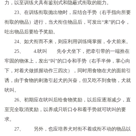
力，以至训练犬具有鉴别式和隐蔽式衔取的能力。
23、在训练衔取抛出物时，应结合手势（右手指向所要
衔取的物品）进行，当犬衔住物品后，可发出“来”的口令，
吐出物品后要给予奖励。
24、如犬衔而不来，则应利用训练绳掌握，令犬前来。
25、 4.吠叫 先令犬坐下，把牵引带的一端拴在
牢固的物体上，发出“叫”的口令和手势（右手半伸，掌心向
下，对着犬做抓握动作三四次），同时用食物在犬的面前引
诱，由于食物的剌激引起犬的兴奋，但又吃不到食物，犬就
吠叫。
26、初期应在吠叫后给食物奖励，以后应逐渐减少，直
至完全取消奖励，以养成只听口令和看手势就可吠叫的要
求。
27、 另外，也应培养犬对衔不着或衔不动的物品以