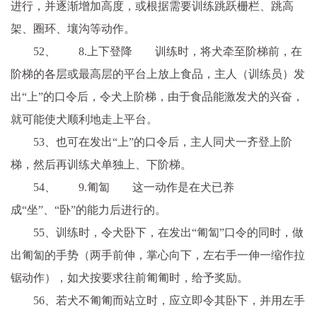
进行，并逐渐增加高度，或根据需要训练跳跃栅栏、跳高
架、圈环、壤沟等动作。
52、 8.上下登降 训练时，将犬牵至阶梯前，在
阶梯的各层或最高层的平台上放上食品，主人（训练员）发
出“上”的口令后，令犬上阶梯，由于食品能激发犬的兴奋，
就可能使犬顺利地走上平台。
53、也可在发出“上”的口令后，主人同犬一齐登上阶
梯，然后再训练犬单独上、下阶梯。
54、 9.匍匐 这一动作是在犬已养
成“坐”、“卧”的能力后进行的。
55、训练时，令犬卧下，在发出“匍匐”口令的同时，做
出匍匐的手势（两手前伸，掌心向下，左右手一伸一缩作拉
锯动作），如犬按要求往前匍匍时，给予奖励。
56、若犬不匍匍而站立时，应立即令其卧下，并用左手