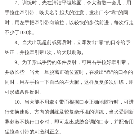
7、训练时，先在清洁平坦地面，令犬游散一会儿，用
手拉住牵引带，唤犬名引起犬的注意，发出口令“靠”的同
时，用左手把牵引带向前拉，以较快的步伐前进，每次行走
不少于100米。
8、当犬出现超前或落后时，立即发出“靠”的口令给予
纠正，并拉牵引带1次，给犬以剌激。
9、为了形成手势的条件反射，可用右手拉好牵引带，
并放长些，当犬一旦脱离正确位置时，在发出“靠”的口令的
同时，用左手拍一下自己的左大腿，这样反复多次训练，即
可形成条件反射。
10、当犬能不用牵引带而根据口令正确地随行时，可进
行变换速度、方向的训练及较复杂环境的训练，当犬受到新
异刺激不执行口令时，即可发出威胁音调的口令，并配合用
猛拉牵引带的剌激纠正之。