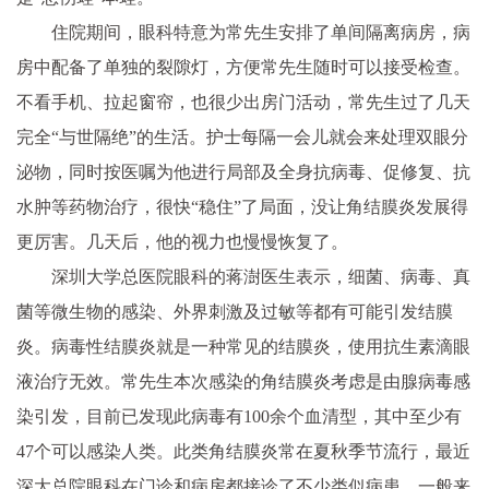
住院期间，眼科特意为常先生安排了单间隔离病房，病
房中配备了单独的裂隙灯，方便常先生随时可以接受检查。
不看手机、拉起窗帘，也很少出房门活动，常先生过了几天
完全“与世隔绝”的生活。护士每隔一会儿就会来处理双眼分
泌物，同时按医嘱为他进行局部及全身抗病毒、促修复、抗
水肿等药物治疗，很快“稳住”了局面，没让角结膜炎发展得
更厉害。几天后，他的视力也慢慢恢复了。
深圳大学总医院眼科的蒋澍医生表示，细菌、病毒、真
菌等微生物的感染、外界刺激及过敏等都有可能引发结膜
炎。病毒性结膜炎就是一种常见的结膜炎，使用抗生素滴眼
液治疗无效。常先生本次感染的角结膜炎考虑是由腺病毒感
染引发，目前已发现此病毒有100余个血清型，其中至少有
47个可以感染人类。此类角结膜炎常在夏秋季节流行，最近
深大总院眼科在门诊和病房都接诊了不少类似病患。一般来