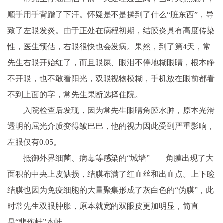
顺手用手背蹭了下汗。怀疑是不是揉到了什么“脏东西”，导
致了左眼发炎。由于正处在病程初期，结膜炎具有高度传染
性，医生预估，右眼很快也会发病。果然，到了第4天，常
先生右眼开始红了，而且眼屎、眼泪不停地糊眼睛，根本睁
不开眼，也不敢看阳光，双眼视物模糊，手机放在眼前都看
不到上面的字，常先生果断选择住院。
入院检查后发现，因为常先生眼睛角膜水肿，原本光滑
透明的屈光介质变得皱巴巴，他的视力因此受到严重影响，
左眼仅有0.05。
抵御外界细菌、病毒等感染的“城墙”——角膜出现了大
面积的中央上皮缺损，结膜布满了红血丝和出血点。上下睑
结膜也因为免疫细胞的大量聚集形成了灰白色的“伪膜”，此
时常先生双眼肿胀，原本就宽的双眼皮更加明显，简直
是“悲伤蛙”本蛙。