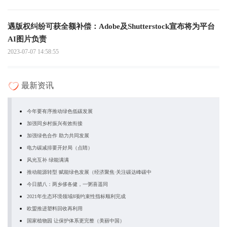
遇版权纠纷可获全额补偿：Adobe及Shutterstock宣布将为平台
AI图片负责
2023-07-07 14:58:55
最新资讯
今年要有序推动绿色低碳发展
加强同乡村振兴有效衔接
加强绿色合作 助力共同发展
电力碳减排要开好局（点睛）
风光互补 绿能满满
推动能源转型 赋能绿色发展（经济聚焦·关注碳达峰碳中
今日腊八：两乡侈各健，一粥喜遥同
2021年生态环境领域8项约束性指标顺利完成
欧盟推进塑料回收再利用
国家植物园 让保护体系更完整（美丽中国）