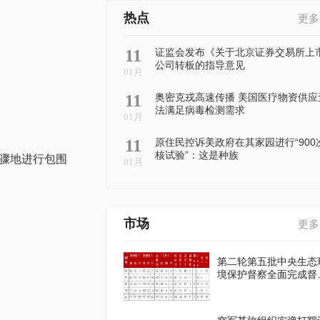
热点
更多
11
证监会发布《关于北京证券交易所上
公司转板的指导意见
01月
11
奥密克戎高速传播 美国医疗物资供应
法满足病毒检测需求
01月
11
原住民控诉美政府在其家园进行“900
核试验”：这是种族
骤地进行包围
01月
市场
更多
第二轮第五批中央生态
境保护督察全面完成督
进驻工作