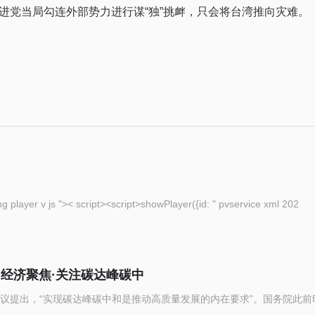
进党当局勾连外部势力进行谋“独”挑衅，只会将台湾推向灾难。
eople com cn img player v js ">< script><script>showPlayer({id: " pvservice xml 202
（经济聚焦·关注碳达峰碳中
议提出，“实现碳达峰碳中和是推动高质量发展的内在要求”。国务院此前