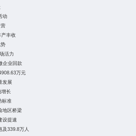
级
活动
运营
丰产丰收
优势
市场活力
微企业回款
08.63万元
量发展
稳增长
助标准
渝地区桥梁
建设提速
及339.8万人