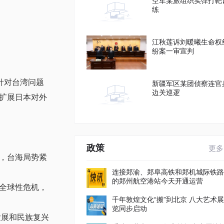
空军某旅组织实弹打靶
练
江秋莲诉刘暖曦生命权
纷案一审宣判
针对台湾问题
新疆军区某团侦察连官
边关巡逻
扩展日本对外
政策
更多
，台海局势紧
连接郑渝、郑阜高铁和郑机城际铁路
的郑州航空港站今天开通运营
全球性危机，
千年敦煌文化“搬”到北京 八大艺术展
览同步启动
发展和民族复兴