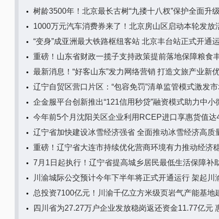
树龄3500年！北京最长古树“九搂十八杈”保护全面升
1000万元汽车消费券来了！北京房山区启动本轮发放
“变身”成亚洲最大铁路枢纽客站 北京丰台站正式开通
重磅！山东省财政一揽子支持政策提前落地保障粮食
最新消息！“好客山东”发力网络营销 打造文旅产业新
辽宁自贸区营口片区：“包容免罚”清单监管模式激发
企金服平台创新推出“121信用秒贷”融资模式助力中小
今年前5个月沈阳关区企业利用RCEP进口享惠货值达49
辽宁省加快建设冰雪经济强省 全面推动冰雪经济高质
重磅！辽宁省大连市持续优化营商环境有力推动经济
7月1日起执行！辽宁省提高城乡居民最低生活保障补
川渝城际公交预计今年下半年将正式开通运行 架起川
总投资7100亿元！川渝千亿立方米级页岩气产能基地
四川省为27.27万户企业发放稳岗返还资金11.77亿元 惠