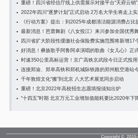
重磅！四川省经信厅线上供需展示对接平台“天府云销
2022年四川“逐梦计划”正式启动 2万名大学生将走上
《行动方案》提出：到2025年成都清洁能源消费占比
最新消息！芭蕾舞剧《八女投江》来川参加全国优秀
四川省扩大阶段性缓缴社会保险费实施范围将新增17
好消息！彝族歌手阿鲁阿卓演唱的歌曲《女儿心》正
时速350公里高标运营！京广高铁京武段今日正式投用
连接郑渝、郑阜高铁和郑机城际铁路的郑州航空港站
千年敦煌文化“搬”到北京 八大艺术展览同步启动
重磅！北京2022年高校招生志愿填报须知出炉
“十四五”时期 北京万元工业增加值能耗要比2020年下
Copyright © 