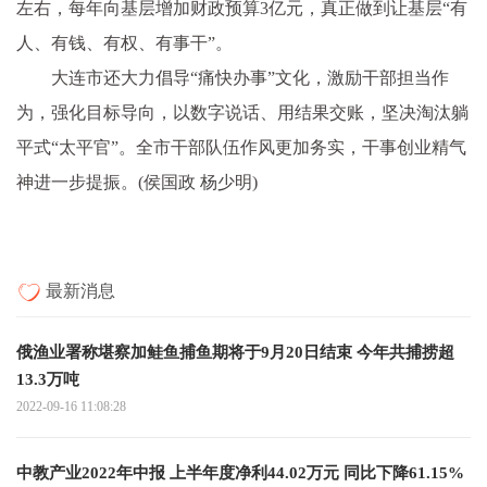
左右，每年向基层增加财政预算3亿元，真正做到让基层“有
人、有钱、有权、有事干”。
大连市还大力倡导“痛快办事”文化，激励干部担当作
为，强化目标导向，以数字说话、用结果交账，坚决淘汰躺
平式“太平官”。全市干部队伍作风更加务实，干事创业精气
神进一步提振。(侯国政 杨少明)
最新消息
俄渔业署称堪察加鲑鱼捕鱼期将于9月20日结束 今年共捕捞超
13.3万吨
2022-09-16 11:08:28
中教产业2022年中报 上半年度净利44.02万元 同比下降61.15%