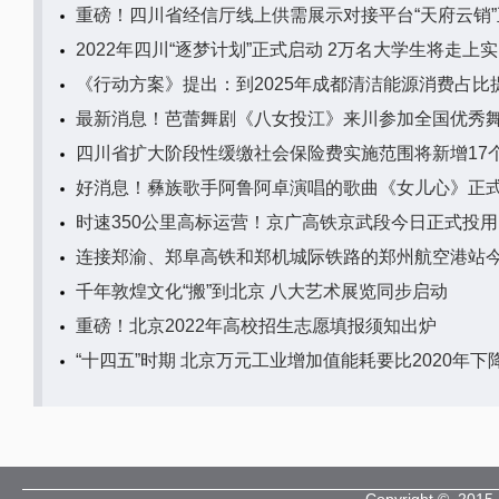
重磅！四川省经信厅线上供需展示对接平台“天府云销
2022年四川“逐梦计划”正式启动 2万名大学生将走上
《行动方案》提出：到2025年成都清洁能源消费占比
最新消息！芭蕾舞剧《八女投江》来川参加全国优秀
四川省扩大阶段性缓缴社会保险费实施范围将新增17
好消息！彝族歌手阿鲁阿卓演唱的歌曲《女儿心》正
时速350公里高标运营！京广高铁京武段今日正式投用
连接郑渝、郑阜高铁和郑机城际铁路的郑州航空港站
千年敦煌文化“搬”到北京 八大艺术展览同步启动
重磅！北京2022年高校招生志愿填报须知出炉
“十四五”时期 北京万元工业增加值能耗要比2020年下