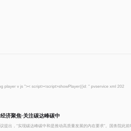
eople com cn img player v js ">< script><script>showPlayer({id: " pvservice xml 202
（经济聚焦·关注碳达峰碳中
议提出，“实现碳达峰碳中和是推动高质量发展的内在要求”。国务院此前