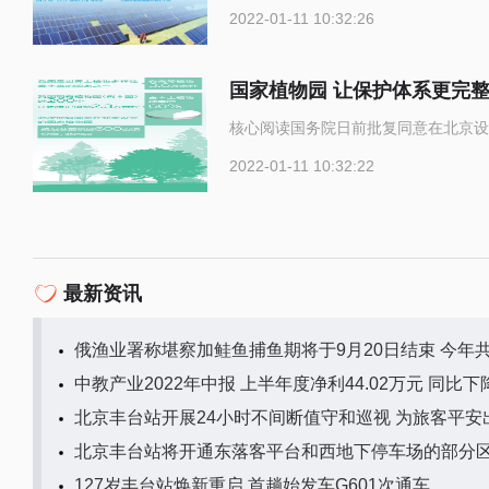
2022-01-11 10:32:26
国家植物园 让保护体系更完
核心阅读国务院日前批复同意在北京设
2022-01-11 10:32:22
最新资讯
俄渔业署称堪察加鲑鱼捕鱼期将于9月20日结束 今年共
中教产业2022年中报 上半年度净利44.02万元 同比下降
北京丰台站开展24小时不间断值守和巡视 为旅客平安
北京丰台站将开通东落客平台和西地下停车场的部分
127岁丰台站焕新重启 首趟始发车G601次通车