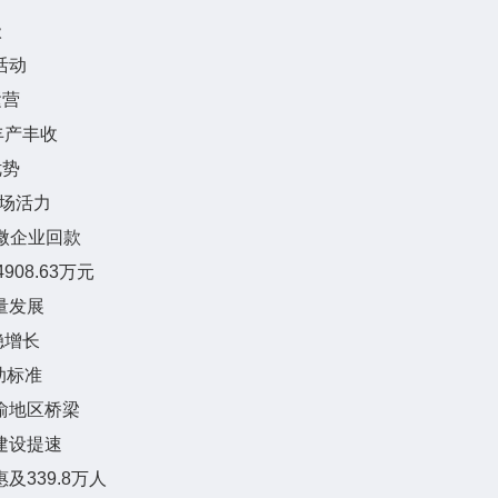
级
活动
运营
丰产丰收
优势
市场活力
微企业回款
08.63万元
量发展
稳增长
助标准
渝地区桥梁
建设提速
及339.8万人