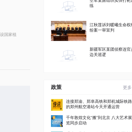
空军某旅组织实弹打靶
练
江秋莲诉刘暖曦生命权
纷案一审宣判
设国家植
新疆军区某团侦察连官
边关巡逻
政策
更多
连接郑渝、郑阜高铁和郑机城际铁路
的郑州航空港站今天开通运营
千年敦煌文化“搬”到北京 八大艺术展
览同步启动