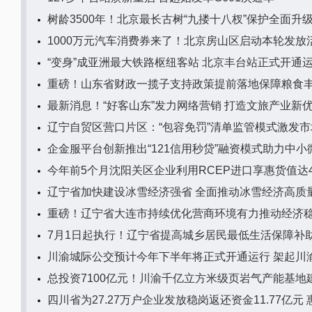
树龄3500年！北京最长古树“九搂十八杈”保护全面升
1000万元汽车消费券来了！北京房山区启动本轮发放
“变身”成亚洲最大铁路枢纽客站 北京丰台站正式开通
重磅！山东省财政一揽子支持政策提前落地保障粮食
最新消息！“好客山东”发力网络营销 打造文旅产业新
辽宁自贸区营口片区：“包容免罚”清单监管模式激发
企金服平台创新推出“121信用秒贷”融资模式助力中小
今年前5个月沈阳关区企业利用RCEP进口享惠货值达49
辽宁省加快建设冰雪经济强省 全面推动冰雪经济高质
重磅！辽宁省大连市持续优化营商环境有力推动经济
7月1日起执行！辽宁省提高城乡居民最低生活保障补
川渝城际公交预计今年下半年将正式开通运行 架起川
总投资7100亿元！川渝千亿立方米级页岩气产能基地
四川省为27.27万户企业发放稳岗返还资金11.77亿元 惠