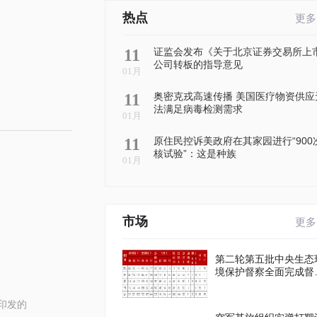
热点
更多
11
证监会发布《关于北京证券交易所上
公司转板的指导意见
01月
11
奥密克戎高速传播 美国医疗物资供应
法满足病毒检测需求
01月
11
原住民控诉美政府在其家园进行“900
核试验”：这是种族
01月
市场
更多
第二轮第五批中央生态
境保护督察全面完成督
进驻工作
印发的