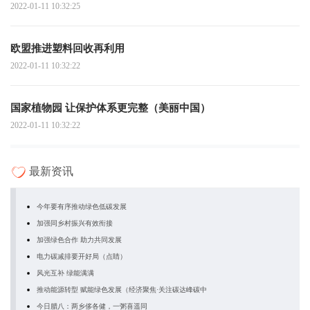
2022-01-11 10:32:25
欧盟推进塑料回收再利用
2022-01-11 10:32:22
国家植物园 让保护体系更完整（美丽中国）
2022-01-11 10:32:22
最新资讯
今年要有序推动绿色低碳发展
加强同乡村振兴有效衔接
加强绿色合作 助力共同发展
电力碳减排要开好局（点睛）
风光互补 绿能满满
推动能源转型 赋能绿色发展（经济聚焦·关注碳达峰碳中
今日腊八：两乡侈各健，一粥喜遥同