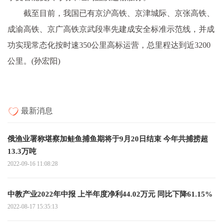
截至目前，我国已有京沪高铁、京津城际、京张高铁、
成渝高铁、京广高铁京武段率先建成安全标准示范线，并成
功实现常态化按时速350公里高标运营，总里程达到近3200
公里。(孙宏阳)
最新消息
俄渔业署称堪察加鲑鱼捕鱼期将于9月20日结束 今年共捕捞超
13.3万吨
2022-09-16 11:08:28
中教产业2022年中报 上半年度净利44.02万元 同比下降61.15%
2022-08-17 15:35:13