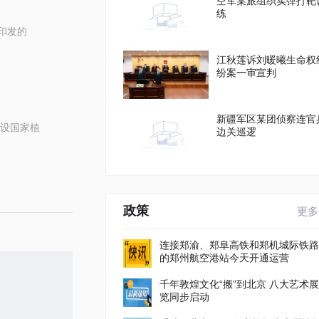
空军某旅组织实弹打靶
练
印发的
江秋莲诉刘暖曦生命权
纷案一审宣判
新疆军区某团侦察连官
设国家植
边关巡逻
政策
更多
连接郑渝、郑阜高铁和郑机城际铁路
的郑州航空港站今天开通运营
千年敦煌文化“搬”到北京 八大艺术展
览同步启动