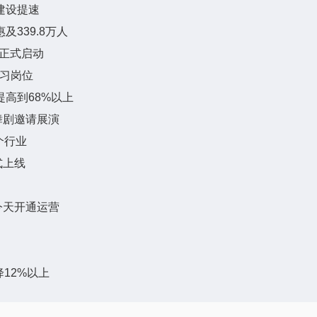
建设提速
及339.8万人
”正式启动
实习岗位
提高到68%以上
舞剧邀请展演
个行业
式上线
今天开通运营
降12%以上