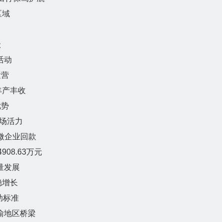
区域
级
活动
运营
丰产丰收
优势
市场活力
微企业回款
08.63万元
量发展
稳增长
助标准
渝地区桥梁