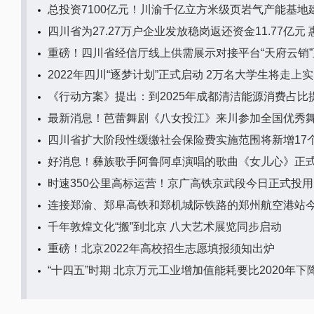
总投资7100亿元！川渝千亿立方米级页岩气产能基地
四川省为27.27万户企业发放稳岗返还资金11.77亿元 惠
重磅！四川省经信厅线上供需展示对接平台“天府云销
2022年四川“逐梦计划”正式启动 2万名大学生将走上
《行动方案》提出：到2025年成都清洁能源消费占比
最新消息！芭蕾舞剧《八女投江》来川参加全国优秀
四川省扩大阶段性缓缴社会保险费实施范围将新增17
好消息！彝族歌手阿鲁阿卓演唱的歌曲《女儿心》正
时速350公里高标运营！京广高铁京武段今日正式投用
连接郑渝、郑阜高铁和郑机城际铁路的郑州航空港站
千年敦煌文化“搬”到北京 八大艺术展览同步启动
重磅！北京2022年高校招生志愿填报须知出炉
“十四五”时期 北京万元工业增加值能耗要比2020年下