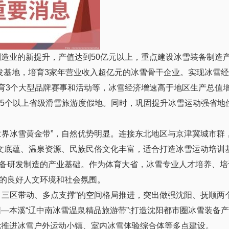
制造业的新提升，产值达到50亿元以上，重点建设冰雪装备制造
发基地，培育3家年营业收入超亿元的冰雪骨干企业。实现冰雪
培育3个大型品牌赛事和活动等，冰雪经济增速高于地区生产总值
出5个以上省级滑雪旅游度假地。同时，巩固提升冰雪运动强省地
世界冰雪黄金带”，自然优势明显。连接东北地区与京津冀城市群
人文底蕴、温泉资源、民族民俗文化丰富，适合打造冰雪运动培训
备研发制造的产业基础。作为体育大省，冰雪专业人才培养、培
的良好人文环境和社会氛围。
、三区带动、多点支撑”的空间格局推进，突出做强沈阳、抚顺两
—本溪“辽中南冰雪温泉精品旅游带”;打造沈阳都市圈冰雪装备
;推进冰雪户外运动小镇、室内冰雪体验综合体等多点建设。