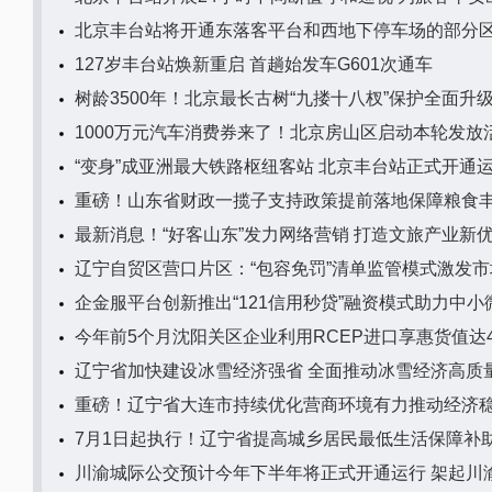
北京丰台站将开通东落客平台和西地下停车场的部分
127岁丰台站焕新重启 首趟始发车G601次通车
树龄3500年！北京最长古树“九搂十八杈”保护全面升
1000万元汽车消费券来了！北京房山区启动本轮发放
“变身”成亚洲最大铁路枢纽客站 北京丰台站正式开通
重磅！山东省财政一揽子支持政策提前落地保障粮食
最新消息！“好客山东”发力网络营销 打造文旅产业新
辽宁自贸区营口片区：“包容免罚”清单监管模式激发
企金服平台创新推出“121信用秒贷”融资模式助力中小
今年前5个月沈阳关区企业利用RCEP进口享惠货值达49
辽宁省加快建设冰雪经济强省 全面推动冰雪经济高质
重磅！辽宁省大连市持续优化营商环境有力推动经济
7月1日起执行！辽宁省提高城乡居民最低生活保障补
川渝城际公交预计今年下半年将正式开通运行 架起川