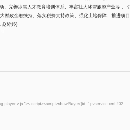
动、完善冰雪人才教育培训体系、丰富壮大冰雪旅游产业等，《
加大财政金融扶持、落实税费支持政策、强化土地保障、推进项
 赵婷婷)
基地
eople com cn img player v js ">< script><script>showPlayer({id: " pvservice xml 202