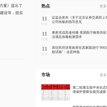
方案》提出了
热点
更多
目建设等，抓实
11
证监会发布《关于北京证券交易所上
公司转板的指导意见
01月
11
奥密克戎高速传播 美国医疗物资供应
法满足病毒检测需求
01月
11
原住民控诉美政府在其家园进行“900
核试验”：这是种族
01月
市场
更多
第二轮第五批中央生态
境保护督察全面完成督
进驻工作