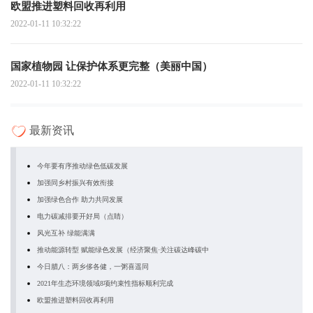
欧盟推进塑料回收再利用
2022-01-11 10:32:22
国家植物园 让保护体系更完整（美丽中国）
2022-01-11 10:32:22
最新资讯
今年要有序推动绿色低碳发展
加强同乡村振兴有效衔接
加强绿色合作 助力共同发展
电力碳减排要开好局（点睛）
风光互补 绿能满满
推动能源转型 赋能绿色发展（经济聚焦·关注碳达峰碳中
今日腊八：两乡侈各健，一粥喜遥同
2021年生态环境领域8项约束性指标顺利完成
欧盟推进塑料回收再利用