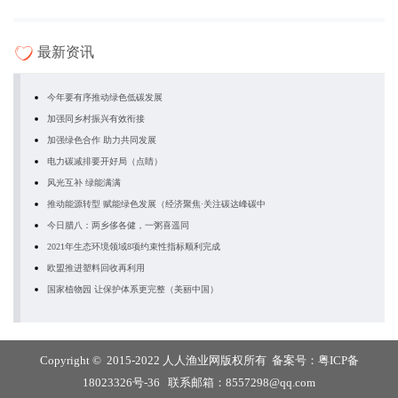
最新资讯
今年要有序推动绿色低碳发展
加强同乡村振兴有效衔接
加强绿色合作 助力共同发展
电力碳减排要开好局（点睛）
风光互补 绿能满满
推动能源转型 赋能绿色发展（经济聚焦·关注碳达峰碳中
今日腊八：两乡侈各健，一粥喜遥同
2021年生态环境领域8项约束性指标顺利完成
欧盟推进塑料回收再利用
国家植物园 让保护体系更完整（美丽中国）
Copyright © 2015-2022 人人渔业网版权所有 备案号：
粤ICP备
18023326号-36
联系邮箱：8557298@qq.com