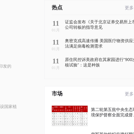
热点
更多
11
证监会发布《关于北京证券交易所上
公司转板的指导意见
01月
11
奥密克戎高速传播 美国医疗物资供应
法满足病毒检测需求
01月
11
原住民控诉美政府在其家园进行“900
核试验”：这是种族
印发的
01月
市场
更多
设国家植
第二轮第五批中央生态
境保护督察全面完成督
进驻工作