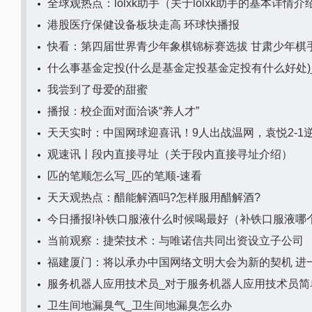
全球观热点：lolxk助手（关于lolxk助手的基本详情介
港股医疗保健设备板块走高 环球快播报
快看：第四届世界青少年象棋锦标赛选拔 甘肃少年棋
什么事基金定投(什么是基金定投基金定投有什么好处)
我尝到了母爱的甜蜜
播报：校企面对面洽谈“养人才”
天天实时：中国网球迎喜讯！9人出战温网，袁悦2-1逆
观速讯丨段内直接寻址（关于段内直接寻址介绍）
匹的笔顺怎么写_匹的笔顺-速看
天天观热点：醋能解酒吗?怎样服用醋解酒?
今日播报!补铁口服液什么时候喝最好（补铁口服液哪
当前观察：捷荣技术：与唯诺信共同出资设立子公司
福建厦门：将以承办中国网络文明大会为新的契机 进
服务机器人应用技术员_对于服务机器人应用技术员简
卫生间地漏臭气_卫生间地漏臭怎么办