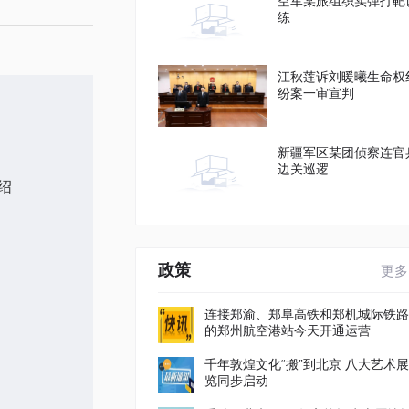
空军某旅组织实弹打靶
练
江秋莲诉刘暖曦生命权
纷案一审宣判
新疆军区某团侦察连官
边关巡逻
绍
政策
更多
连接郑渝、郑阜高铁和郑机城际铁路
的郑州航空港站今天开通运营
千年敦煌文化“搬”到北京 八大艺术展
览同步启动