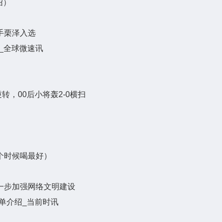
绍）
手栗泽入选
_全球微速讯
转，00后小将轰2-0横扫
个时候喝最好）
一步加强网络文明建设
单介绍_当前时讯