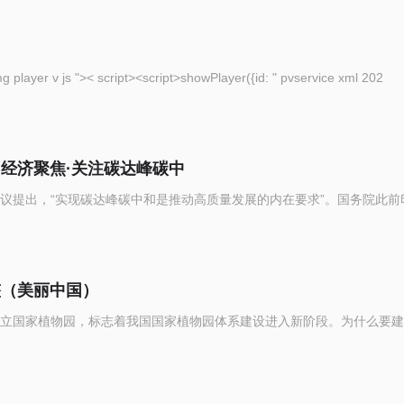
eople com cn img player v js ">< script><script>showPlayer({id: " pvservice xml 202
（经济聚焦·关注碳达峰碳中
议提出，“实现碳达峰碳中和是推动高质量发展的内在要求”。国务院此前
整（美丽中国）
立国家植物园，标志着我国国家植物园体系建设进入新阶段。为什么要建