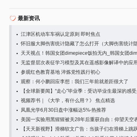
最新资讯
江津区机动车车祸认定原则 即时焦点
怀旧服大脚伤害统计隐藏了怎么打开（大脚伤害统计
天天视点！韩国女团dimepiece饭拍无内_韩国女团dime
无监督层次表征学习模型及其在遥感影像解译中的应
参观红色教育基地 淬炼党性践行初心
观察：何小鹏回应李想：我们三年前就差距很大了
【全球新要闻】“走心”毕业季：受访毕业生最深的感
视频荐书｜《大学，有什么用？》 焦点精选
凤凰光学6月30日盘中涨幅达5%-热推荐
美国一实验用黑猩猩被关28年后重获自由：仰望天空
【天天新视野】滑梯软文广告：当孩子们在滑梯上跳