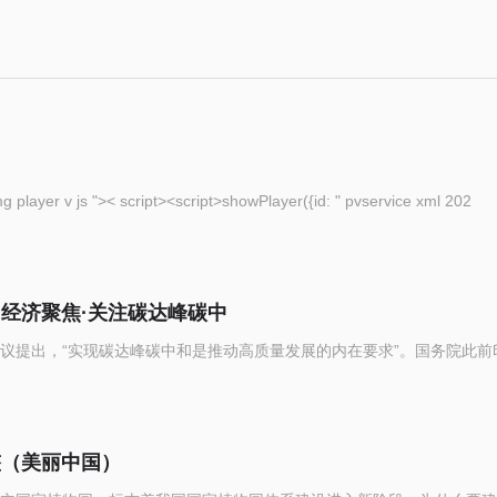
eople com cn img player v js ">< script><script>showPlayer({id: " pvservice xml 202
（经济聚焦·关注碳达峰碳中
议提出，“实现碳达峰碳中和是推动高质量发展的内在要求”。国务院此前
整（美丽中国）