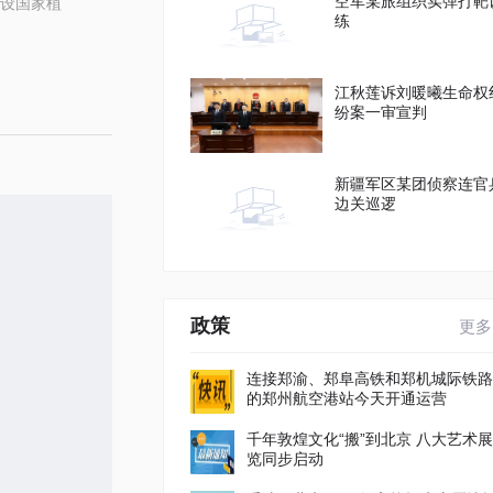
空军某旅组织实弹打靶
设国家植
练
江秋莲诉刘暖曦生命权
纷案一审宣判
新疆军区某团侦察连官
边关巡逻
政策
更多
连接郑渝、郑阜高铁和郑机城际铁路
的郑州航空港站今天开通运营
千年敦煌文化“搬”到北京 八大艺术展
览同步启动