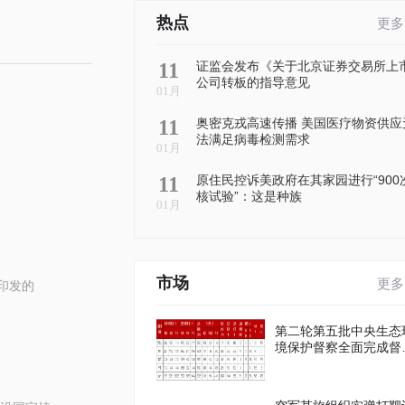
热点
更多
11
证监会发布《关于北京证券交易所上
公司转板的指导意见
01月
11
奥密克戎高速传播 美国医疗物资供应
法满足病毒检测需求
01月
11
原住民控诉美政府在其家园进行“900
核试验”：这是种族
01月
市场
更多
印发的
第二轮第五批中央生态
境保护督察全面完成督
进驻工作