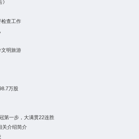
告》
督检查工作
讯
导文明旅游
8.7万股
冠第一步，大满贯22连胜
解决相关介绍简介
设