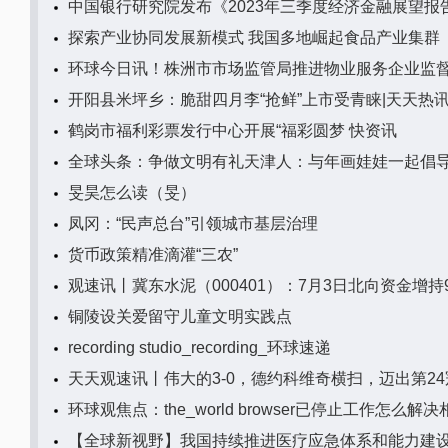
中国银行研究院发布《2023年三季度经济金融展望报
探索产业协同发展新模式 我国多地崛起食品产业集群
环球今日讯！株洲市市场监管局推进物业服务企业监
开阳县米坪乡：脆甜四月李“抢鲜”上市受青睐|天天热
鹤岗市福利彩票发行中心开展“福彩圆梦 快资讯
全球头条：争做文明有礼天津人：与年画娃娃一起倡
旻昊怎么读（旻）
凤冈：“民声总台”引领城市基层治理
货币政策精准滴灌“三农”
观速讯丨冀东水泥（000401）：7月3日北向资金增持9
铜陵设关爱留守儿童文明实践点
recording studio_recording_环球速递
天天观速讯丨伟大的3-0，德约科维奇横扫，迈出第24
环球观焦点：the_world browser已停止工作怎么
【全球新视野】我国持续推进医疗应急体系和能力建