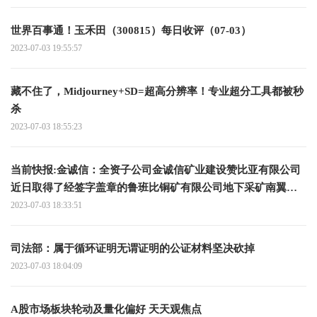
世界百事通！玉禾田（300815）每日收评（07-03）
2023-07-03 19:55:57
藏不住了，Midjourney+SD=超高分辨率！专业超分工具都被秒
杀
2023-07-03 18:55:23
当前快报:金诚信：全资子公司金诚信矿业建设赞比亚有限公司
近日取得了经签字盖章的鲁班比铜矿有限公司地下采矿南翼开
拓和生产运营合同
2023-07-03 18:33:51
司法部：属于循环证明无谓证明的公证材料坚决砍掉
2023-07-03 18:04:09
A股市场板块轮动及量化偏好 天天观焦点