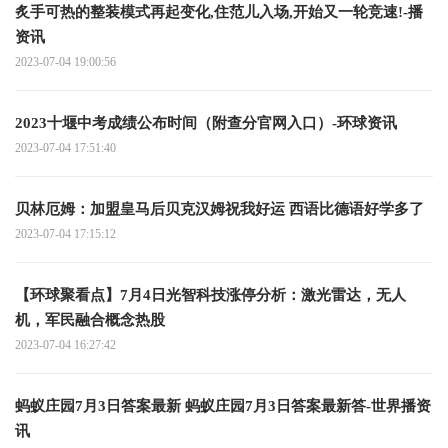
炙手可热的整装模式再起变化,住范儿入场,开始又一轮竞速!-播
资讯
2023-07-04 19:00:56
2023十堰中考成绩公布时间（附查分官网入口）-环球资讯
2023-07-04 17:51:40
贝林厄姆：加盟皇马后贝克汉姆祝我好运 西语比德语好学多了
2023-07-04 17:15:12
【环球聚看点】7月4日光智科技涨停分析：激光雷达，无人
机，军民融合概念热股
2023-07-04 16:27:42
蚂蚁庄园7月3日答案最新 蚂蚁庄园7月3日答案最新答-世界播资
讯