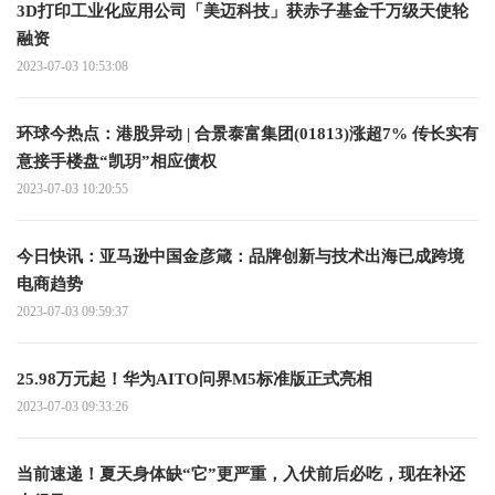
3D打印工业化应用公司「美迈科技」获赤子基金千万级天使轮
融资
2023-07-03 10:53:08
环球今热点：港股异动 | 合景泰富集团(01813)涨超7% 传长实有
意接手楼盘“凯玥”相应债权
2023-07-03 10:20:55
今日快讯：亚马逊中国金彦箴：品牌创新与技术出海已成跨境
电商趋势
2023-07-03 09:59:37
25.98万元起！华为AITO问界M5标准版正式亮相
2023-07-03 09:33:26
当前速递！夏天身体缺“它”更严重，入伏前后必吃，现在补还