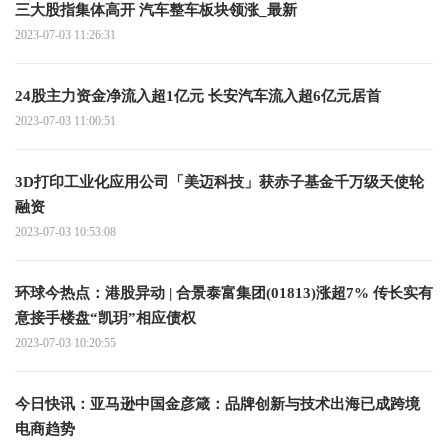
三大股指集体高开 汽车整车板块领涨_最新
2023-07-03 11:26:31
24股主力资金净流入超1亿元 长安汽车流入超6亿元居首
2023-07-03 11:00:51
3D打印工业化应用公司「美迈科技」获赤子基金千万级天使轮
融资
2023-07-03 10:53:08
环球今热点：港股异动 | 合景泰富集团(01813)涨超7% 传长实有
意接手楼盘“凯玥”相应债权
2023-07-03 10:20:55
今日快讯：亚马逊中国金彦箴：品牌创新与技术出海已成跨境
电商趋势