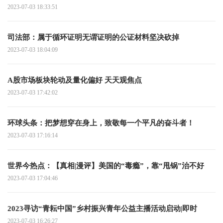
拓和生产运营合同
2023-07-03 18:33:51
司法部：属于循环证明无谓证明的公证材料坚决砍掉
2023-07-03 18:04:09
A股市场板块轮动及量化偏好 天天观焦点
2023-07-03 17:42:02
环球头条：把梦想穿在身上，致敬每一个平凡的奋斗者！
2023-07-03 17:16:14
世界今热点：【真相|漫评】美国的“毒瘾”，靠“甩锅”治不好
2023-07-03 17:04:46
2023寻访“青耘中国”乡村振兴青年公益主播活动启动|即时
2023-07-03 16:26:27