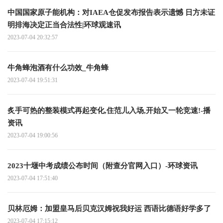
中国国家原子能机构：对IAEA仓促发布报告表示遗憾 日方未证
明排海决定正当合法性|环球观速讯
2023-07-04 20:32:57
牛角蜂泡酒有什么功效_牛角蜂
2023-07-04 19:51:31
炙手可热的整装模式再起变化,住范儿入场,开始又一轮竞速!-播
资讯
2023-07-04 19:00:56
2023十堰中考成绩公布时间（附查分官网入口）-环球资讯
2023-07-04 17:51:40
贝林厄姆：加盟皇马后贝克汉姆祝我好运 西语比德语好学多了
2023-07-04 17:15:12