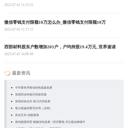
2023-07-01 11:55:25
微信零钱支付限额10万怎么办_微信零钱支付限额10万
2023-07-01 11:17:15
西部材料股东户数增加203户，户均持股19.4万元_世界速读
2023-07-01 10:09:38
最新资讯
今年要有序推动绿色低碳发展
加强同乡村振兴有效衔接
加强绿色合作 助力共同发展
电力碳减排要开好局（点睛）
风光互补 绿能满满
推动能源转型 赋能绿色发展（经济聚焦·关注碳达峰碳中