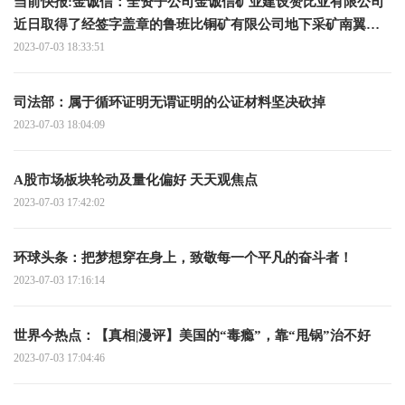
当前快报:金诚信：全资子公司金诚信矿业建设赞比亚有限公司
近日取得了经签字盖章的鲁班比铜矿有限公司地下采矿南翼开
拓和生产运营合同
2023-07-03 18:33:51
司法部：属于循环证明无谓证明的公证材料坚决砍掉
2023-07-03 18:04:09
A股市场板块轮动及量化偏好 天天观焦点
2023-07-03 17:42:02
环球头条：把梦想穿在身上，致敬每一个平凡的奋斗者！
2023-07-03 17:16:14
世界今热点：【真相|漫评】美国的“毒瘾”，靠“甩锅”治不好
2023-07-03 17:04:46