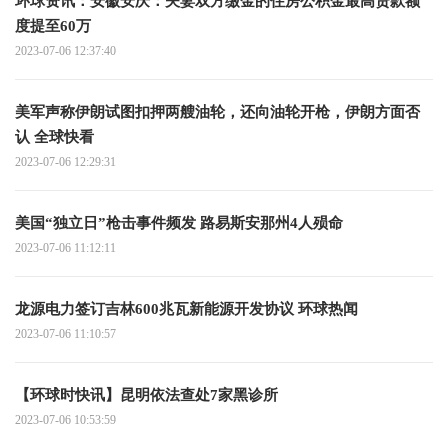
环球资讯：安徽安庆：夫妻双方缴金的住房公积金最高贷款额
度提至60万
2023-07-06 12:37:40
美军声称伊朗试图扣押两艘油轮，还向油轮开枪，伊朗方面否
认 全球快看
2023-07-06 12:29:31
美国“独立日”枪击事件频发 路易斯安那州4人殒命
2023-07-06 11:12:11
龙源电力签订吉林600兆瓦新能源开发协议 环球热闻
2023-07-06 11:10:57
【环球时快讯】昆明依法查处7家黑诊所
2023-07-06 10:53:59