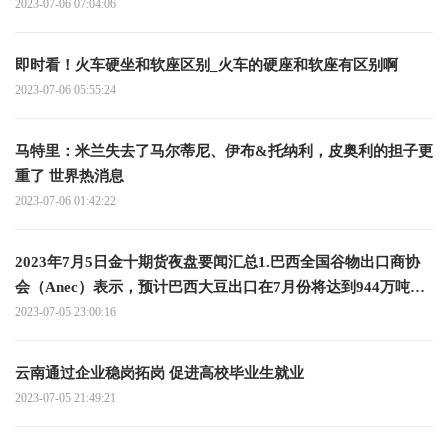
2023-07-06 07:04:06
即时看！火车硬坐和软座区别_火车的硬座和软座有区别啊
2023-07-06 05:55:24
马特里：米兰失去了马尔蒂尼、伊布&托纳利，皮奥利的担子更
重了 世界热消息
2023-07-06 01:42:22
2023年7月5日金十期货夜盘要闻汇总1.巴西全国谷物出口商协
会（Anec）表示，预计巴西大豆出口在7月份将达到944万吨，
而去年同期为700万吨；预计巴西玉米出口在7月份达到634万
2023-07-05 23:00:16
吨，而去年同期为563万吨；预计巴西豆粕出口在7月份将达到
225万吨 全球关注
云南通过企业稳岗拓岗 促进高校毕业生就业
2023-07-05 21:49:21