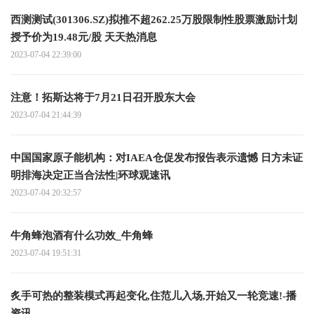
西测测试(301306.SZ)拟推不超262.25万股限制性股票激励计划
授予价为19.48元/股 天天热消息
2023-07-04 22:39:00
注意！拓斯达将于7月21日召开股东大会
2023-07-04 21:44:39
中国国家原子能机构：对IAEA仓促发布报告表示遗憾 日方未证
明排海决定正当合法性|环球观速讯
2023-07-04 20:32:57
牛角蜂泡酒有什么功效_牛角蜂
2023-07-04 19:51:31
炙手可热的整装模式再起变化,住范儿入场,开始又一轮竞速!-播
资讯