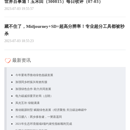
世界百事通！玉禾田（300815）每日收评（07-03）
2023-07-03 19:55:57
藏不住了，Midjourney+SD=超高分辨率！专业超分工具都被秒
杀
2023-07-03 18:55:23
最新资讯
今年要有序推动绿色低碳发展
加强同乡村振兴有效衔接
加强绿色合作 助力共同发展
电力碳减排要开好局（点睛）
风光互补 绿能满满
推动能源转型 赋能绿色发展（经济聚焦·关注碳达峰碳中
今日腊八：两乡侈各健，一粥喜遥同
2021年生态环境领域8项约束性指标顺利完成