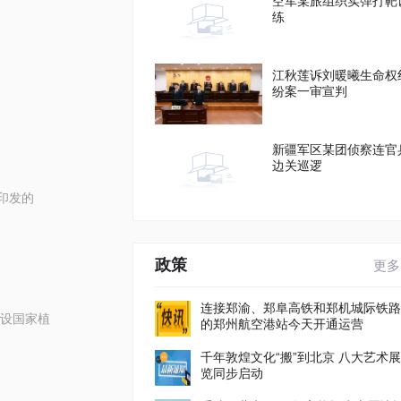
空军某旅组织实弹打靶
练
江秋莲诉刘暖曦生命权
纷案一审宣判
新疆军区某团侦察连官
边关巡逻
印发的
政策
更多
连接郑渝、郑阜高铁和郑机城际铁路
设国家植
的郑州航空港站今天开通运营
千年敦煌文化“搬”到北京 八大艺术展
览同步启动