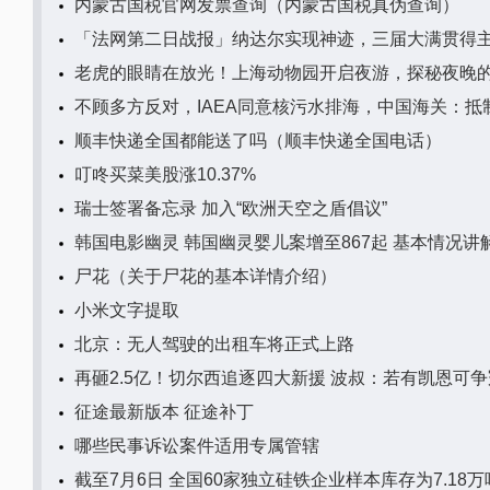
内蒙古国税官网发票查询（内蒙古国税真伪查询）
「法网第二日战报」纳达尔实现神迹，三届大满贯得
老虎的眼睛在放光！上海动物园开启夜游，探秘夜晚
不顾多方反对，IAEA同意核污水排海，中国海关：抵
顺丰快递全国都能送了吗（顺丰快递全国电话）
叮咚买菜美股涨10.37%
瑞士签署备忘录 加入“欧洲天空之盾倡议”
韩国电影幽灵 韩国幽灵婴儿案增至867起 基本情况讲
尸花（关于尸花的基本详情介绍）
小米文字提取
北京：无人驾驶的出租车将正式上路
再砸2.5亿！切尔西追逐四大新援 波叔：若有凯恩可争
征途最新版本 征途补丁
哪些民事诉讼案件适用专属管辖
截至7月6日 全国60家独立硅铁企业样本库存为7.18万