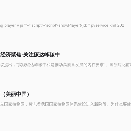
eople com cn img player v js ">< script><script>showPlayer({id: " pvservice xml 202
（经济聚焦·关注碳达峰碳中
议提出，“实现碳达峰碳中和是推动高质量发展的内在要求”。国务院此前
整（美丽中国）
立国家植物园，标志着我国国家植物园体系建设进入新阶段。为什么要建