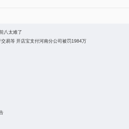
争前八太难了
易等 开店宝支付河南分公司被罚1984万
、
预告