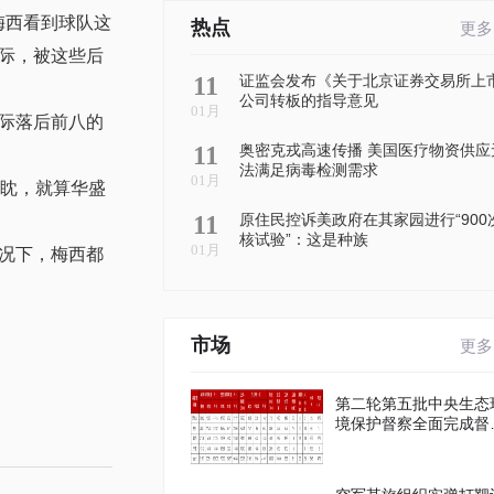
梅西看到球队这
热点
更多
际，被这些后
11
证监会发布《关于北京证券交易所上
公司转板的指导意见
01月
际落后前八的
11
奥密克戎高速传播 美国医疗物资供应
法满足病毒检测需求
01月
眈眈，就算华盛
11
原住民控诉美政府在其家园进行“900
核试验”：这是种族
01月
况下，梅西都
市场
更多
第二轮第五批中央生态
境保护督察全面完成督
进驻工作