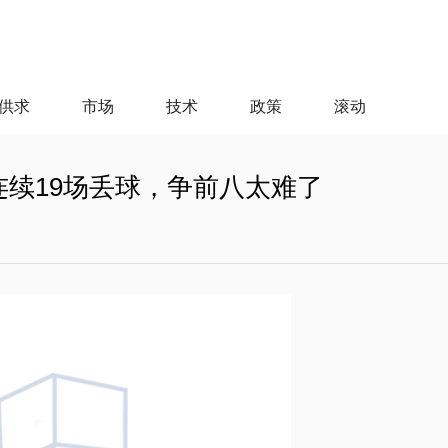
供求
市场
技术
政策
滚动
连续19场丢球，争前八太难了