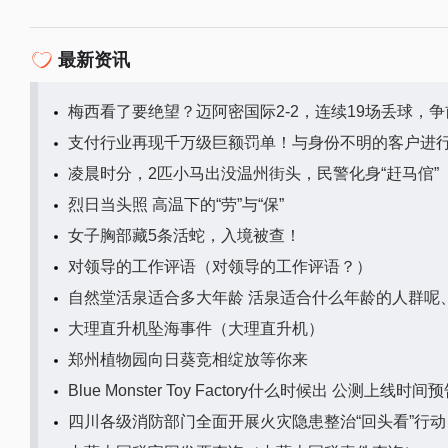
最新资讯
梅西看了要绝望？迈阿密国际2-2，连续19场丢球，
支付行业再现千万级巨额罚单！与身份不明的客户进行交
凌晨时分，2匹小马出没温州街头，民警化身“赶马倌”
烈日当头照 高温下的“劳”与“保”
女子胸部藏5条活蛇，入境被查！
对领导的工作评语（对领导的工作评语？）
自然堂活泉适合多大年龄 活泉适合什么年龄的人群呢
大理直升机坠海事件（大理直升机）
郑州植物园向日葵竞相绽放等你来
Blue Monster Toy Factory什么时候出 公测上线时间
四川各级消防部门全面开展火灾隐患整治“回头看”行动