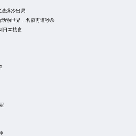
主遭爆冷出局
的动物世界，名额再遭秒杀
制日本核食
解
冠
吨