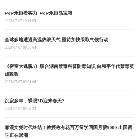
wow永恒者实力_wow永恒岛宝箱
2023-07-07 10:11:05
全球多地遭遇高温热浪天气 亟待加快采取气候行动
2023-07-07 09:56:04
《密室大逃脱5》联合湖南禁毒科普防毒知识 向和平年代禁毒英
雄致敬
2023-07-07 09:31:06
沉寂多年，裸眼3D迎来春天?
2023-07-07 09:02:23
靠混文凭时代终结！教授称有花百万留学回国月薪5000 出国留
学正在退潮