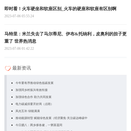
即时看！火车硬坐和软座区别_火车的硬座和软座有区别啊
2023-07-06 05:55:24
马特里：米兰失去了马尔蒂尼、伊布&托纳利，皮奥利的担子更
重了 世界热消息
2023-07-06 01:42:22
最新资讯
今年要有序推动绿色低碳发展
加强同乡村振兴有效衔接
加强绿色合作 助力共同发展
电力碳减排要开好局（点睛）
风光互补 绿能满满
推动能源转型 赋能绿色发展（经济聚焦·关注碳达峰碳中
今日腊八：两乡侈各健，一粥喜遥同