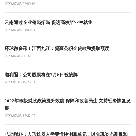
而去年同期为700万吨；预计巴西玉米出口在7月份达到634万
2023-07-05 23:00:16
吨，而去年同期为563万吨；预计巴西豆粕出口在7月份将达到
225万吨 全球关注
云南通过企业稳岗拓岗 促进高校毕业生就业
2023-07-05 21:49:21
环球微资讯！江西九江：提高公积金贷款和提取额度
2023-07-05 20:32:33
顺利退：公司股票将在7月6日被摘牌
2023-07-05 19:26:51
2022年积极财政政策提升效能 保障和改善民生 支持经济恢复发
展
2023-07-05 17:42:07
芯动联科：人形机器人需要惯性测量单元，以实现姿态测量和