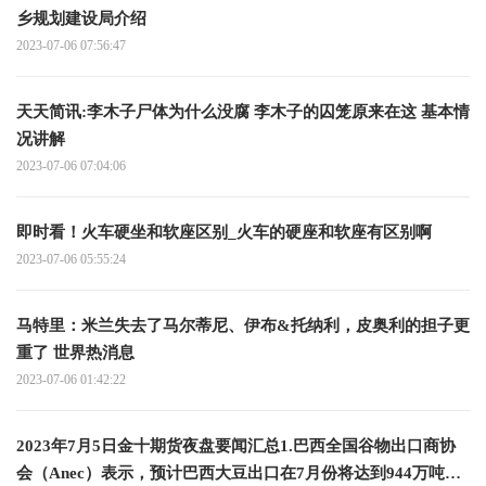
乡规划建设局介绍
2023-07-06 07:56:47
天天简讯:李木子尸体为什么没腐 李木子的囚笼原来在这 基本情
况讲解
2023-07-06 07:04:06
即时看！火车硬坐和软座区别_火车的硬座和软座有区别啊
2023-07-06 05:55:24
马特里：米兰失去了马尔蒂尼、伊布&托纳利，皮奥利的担子更
重了 世界热消息
2023-07-06 01:42:22
2023年7月5日金十期货夜盘要闻汇总1.巴西全国谷物出口商协
会（Anec）表示，预计巴西大豆出口在7月份将达到944万吨，