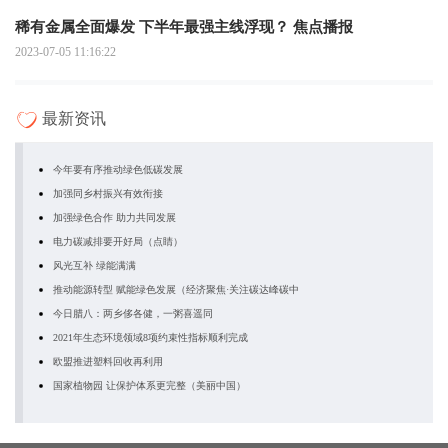
稀有金属全面爆发 下半年最强主线浮现？ 焦点播报
2023-07-05 11:16:22
最新资讯
今年要有序推动绿色低碳发展
加强同乡村振兴有效衔接
加强绿色合作 助力共同发展
电力碳减排要开好局（点睛）
风光互补 绿能满满
推动能源转型 赋能绿色发展（经济聚焦·关注碳达峰碳中
今日腊八：两乡侈各健，一粥喜遥同
2021年生态环境领域8项约束性指标顺利完成
欧盟推进塑料回收再利用
国家植物园 让保护体系更完整（美丽中国）