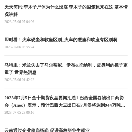
天天简讯:李木子尸体为什么没腐 李木子的囚笼原来在这 基本情
况讲解
2023-07-06 07:04:06
即时看！火车硬坐和软座区别_火车的硬座和软座有区别啊
2023-07-06 05:55:24
马特里：米兰失去了马尔蒂尼、伊布&托纳利，皮奥利的担子更
重了 世界热消息
2023-07-06 01:42:22
2023年7月5日金十期货夜盘要闻汇总1.巴西全国谷物出口商协
会（Anec）表示，预计巴西大豆出口在7月份将达到944万吨，
而去年同期为700万吨；预计巴西玉米出口在7月份达到634万
2023-07-05 23:00:16
吨，而去年同期为563万吨；预计巴西豆粕出口在7月份将达到
225万吨 全球关注
云南通过企业稳岗拓岗 促进高校毕业生就业