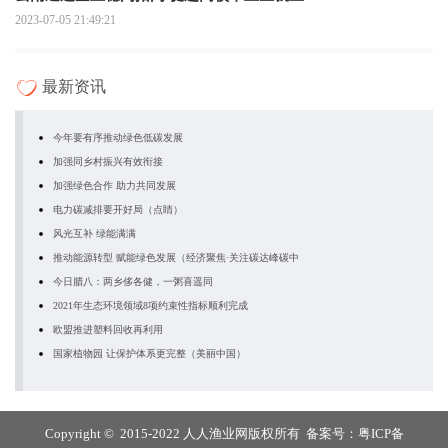
2023-07-05 21:49:21
最新资讯
今年要有序推动绿色低碳发展
加强同乡村振兴有效衔接
加强绿色合作 助力共同发展
电力碳减排要开好局（点睛）
风光互补 绿能满满
推动能源转型 赋能绿色发展（经济聚焦·关注碳达峰碳中
今日腊八：两乡侈各健，一粥喜遥同
2021年生态环境领域8项约束性指标顺利完成
欧盟推进塑料回收再利用
国家植物园 让保护体系更完整（美丽中国）
Copyright © 2015-2022 人人渔业网版权所有 备案号：
粤ICP备