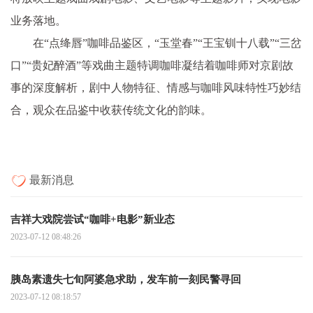
业务落地。
在“点绛唇”咖啡品鉴区，“玉堂春”“王宝钏十八载”“三岔
口”“贵妃醉酒”等戏曲主题特调咖啡凝结着咖啡师对京剧故
事的深度解析，剧中人物特征、情感与咖啡风味特性巧妙结
合，观众在品鉴中收获传统文化的韵味。
最新消息
吉祥大戏院尝试“咖啡+电影”新业态
2023-07-12 08:48:26
胰岛素遗失七旬阿婆急求助，发车前一刻民警寻回
2023-07-12 08:18:57