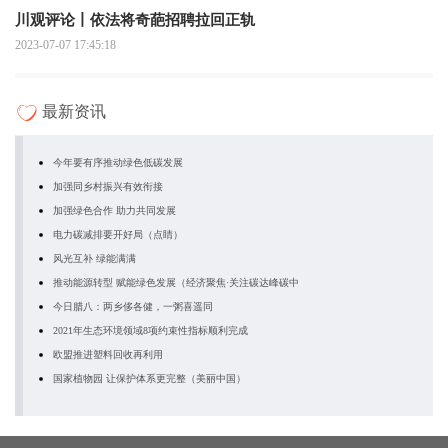
川观评论丨依法将奇葩招聘拉回正轨
2023-07-07 17:45:18
最新资讯
今年要有序推动绿色低碳发展
加强同乡村振兴有效衔接
加强绿色合作 助力共同发展
电力碳减排要开好局（点睛）
风光互补 绿能满满
推动能源转型 赋能绿色发展（经济聚焦·关注碳达峰碳中
今日腊八：两乡侈各健，一粥喜遥同
2021年生态环境领域8项约束性指标顺利完成
欧盟推进塑料回收再利用
国家植物园 让保护体系更完整（美丽中国）