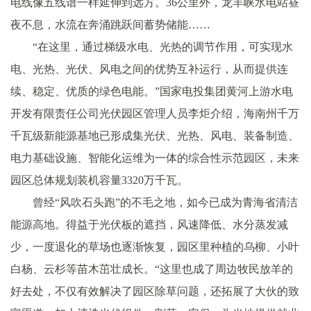
电线像五线谱一样延伸到远方。36公里外，龙羊峡水电站昼
夜不息，水流在奔涌跳跃间蓄势储能……
“在这里，通过梯级水电、光热的调节作用，可实现水
电、光热、光伏、风电之间的优势互补运行，从而提供连
续、稳定、优质的绿色电能。”国家电投集团黄河上游水电
开发有限责任公司光伏园区管理人员李炬介绍，海南州千万
千瓦级新能源基地已形成集光伏、光热、风电、装备制造、
电力基础设施、智能化运维为一体的综合性示范园区，未来
园区总体规划装机容量3320万千瓦。
曾经“风吹石头跑”的不毛之地，如今已成为青海省清洁
能源高地。得益于光伏板的遮挡，风速降低、水分蒸发减
少，一度退化的草场也逐渐恢复，园区里种植的乌柳、小叶
白杨、云杉等苗木茁壮成长。“这里也成了周边牧民放羊的
好去处，不仅有效解决了园区除草问题，还拓展了大伙的致